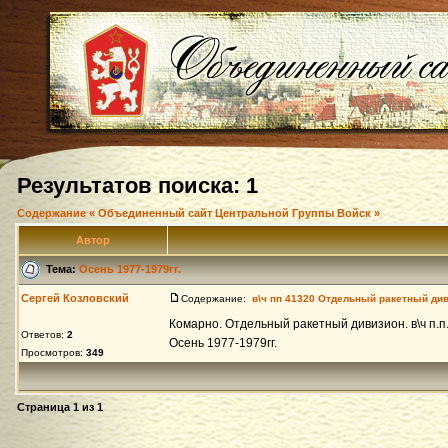
Результатов поиска: 1
Содержание « Объединенный сайт Центральной Группы Войск »
Автор
Тема:
Осень 1977-1979гг.
Сергей Козловский
Содержание:
в\ч пп 41320 Отдельный ракетный ди
Комарно. Отдельный ракетный дивизион. в\ч п.п.
Ответов:
2
Осень 1977-1979гг.
Просмотров:
349
Страница
1
из
1