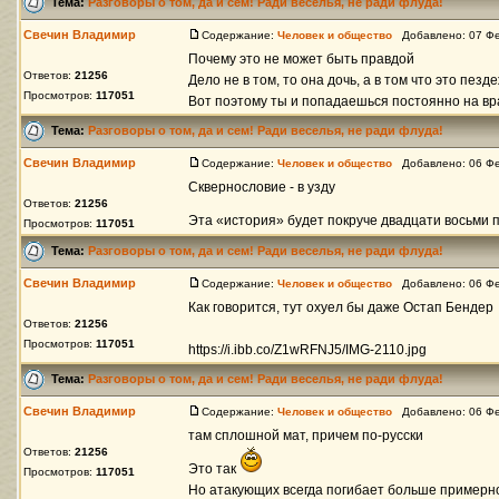
Тема:
Разговоры о том, да и сем! Ради веселья, не ради флуда!
Свечин Владимир
Содержание:
Человек и общество
Добавлено: 07 Фе
Почему это не может быть правдой
Ответов:
21256
Дело не в том, то она дочь, а в том что это пез
Просмотров:
117051
Вот поэтому ты и попадаешься постоянно на вран
Тема:
Разговоры о том, да и сем! Ради веселья, не ради флуда!
Свечин Владимир
Содержание:
Человек и общество
Добавлено: 06 Фе
Сквернословие - в узду
Ответов:
21256
Эта «история» будет покруче двадцати восьми
Просмотров:
117051
Тема:
Разговоры о том, да и сем! Ради веселья, не ради флуда!
Свечин Владимир
Содержание:
Человек и общество
Добавлено: 06 Фе
Как говорится, тут охуел бы даже Остап Бендер
Ответов:
21256
Просмотров:
117051
https://i.ibb.co/Z1wRFNJ5/IMG-2110.jpg
Тема:
Разговоры о том, да и сем! Ради веселья, не ради флуда!
Свечин Владимир
Содержание:
Человек и общество
Добавлено: 06 Фе
там сплошной мат, причем по-русски
Ответов:
21256
Это так
Просмотров:
117051
Но атакующих всегда погибает больше примерно 