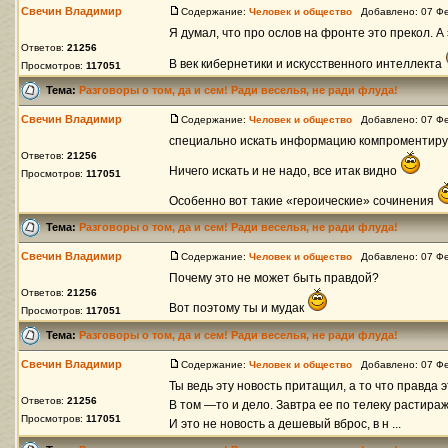
Свечин Владимир
Содержание:
Человек и общество
Добавлено: 07 Фе
Я думал, что про ослов на фронте это прекол. А
Ответов:
21256
В век кибернетики и искусственного интеллекта
Просмотров:
117051
Тема:
Разговоры о том, да и сем! Ради веселья, не ради флуда!
Свечин Владимир
Содержание:
Человек и общество
Добавлено: 07 Фе
специально искать информацию компроментир
Ответов:
21256
Ничего искать и не надо, все итак видно
Просмотров:
117051
Особенно вот такие «героические» сочинения
Тема:
Разговоры о том, да и сем! Ради веселья, не ради флуда!
Свечин Владимир
Содержание:
Человек и общество
Добавлено: 07 Фе
Почему это не может быть правдой?
Ответов:
21256
Вот поэтому ты и мудак
Просмотров:
117051
Тема:
Разговоры о том, да и сем! Ради веселья, не ради флуда!
Свечин Владимир
Содержание:
Человек и общество
Добавлено: 07 Фе
Ты ведь эту новость притащил, а то что правда 
Ответов:
21256
В том —то и дело. Завтра ее по телеку растираж
Просмотров:
117051
И это не новость а дешевый вброс, в н ...