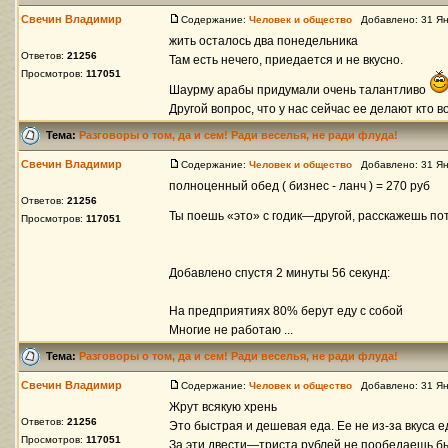
Свечин Владимир
Содержание:
Человек и общество
Добавлено: 31 Ян
жить осталось два понедельника
Ответов:
21256
Там есть нечего, приедается и не вкусно.
Просмотров:
117051
Шаурму арабы придумали очень талантливо
Другой вопрос, что у нас сейчас ее делают кто во 
Тема:
Разговоры о том, да и сем! Ради веселья, не ради флуда!
Свечин Владимир
Содержание:
Человек и общество
Добавлено: 31 Ян
полноценный обед ( бизнес - ланч ) = 270 руб
Ответов:
21256
Ты поешь «это» с годик—другой, расскажешь п
Просмотров:
117051
Добавлено спустя 2 минуты 56 секунд:
На предприятиях 80% берут еду с собой
Многие не работаю ...
Тема:
Разговоры о том, да и сем! Ради веселья, не ради флуда!
Свечин Владимир
Содержание:
Человек и общество
Добавлено: 31 Ян
Жрут всякую хрень
Ответов:
21256
Это быстрая и дешевая еда. Ее не из-за вкуса е
Просмотров:
117051
За эти двести—триста рублей не пообедаешь быс