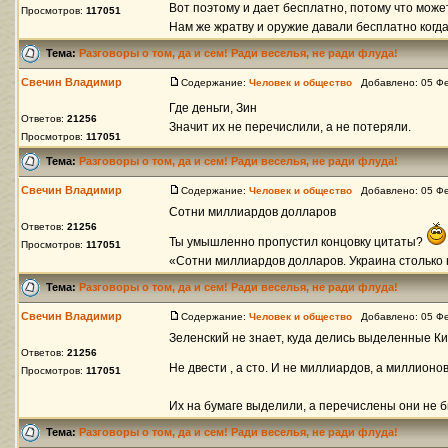
Вот поэтому и дает бесплатно, потому что мож
Просмотров:
117051
Нам же жратву и оружие давали бесплатно когда 
Тема:
Разговоры о том, да и сем! Ради веселья, не ради флуда!
Свечин Владимир
Содержание:
Человек и общество
Добавлено: 05 Фе
Где деньги, Зин
Ответов:
21256
Значит их не перечислили, а не потеряли.
Просмотров:
117051
Тема:
Разговоры о том, да и сем! Ради веселья, не ради флуда!
Свечин Владимир
Содержание:
Человек и общество
Добавлено: 05 Фе
Сотни миллиардов долларов
Ответов:
21256
Ты умышленно пропустил концовку цитаты?
Просмотров:
117051
«Сотни миллиардов долларов. Украина столько 
Тема:
Разговоры о том, да и сем! Ради веселья, не ради флуда!
Свечин Владимир
Содержание:
Человек и общество
Добавлено: 05 Фе
Зеленский не знает, куда делись выделенные К
Ответов:
21256
Не двести , а сто. И не миллиардов, а миллионо
Просмотров:
117051
Их на бумаге выделили, а перечислены они не бы
Тема:
Разговоры о том, да и сем! Ради веселья, не ради флуда!