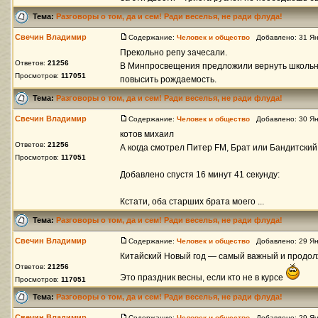
Тема:
Разговоры о том, да и сем! Ради веселья, не ради флуда!
Свечин Владимир
Содержание:
Человек и общество
Добавлено: 31 Ян
Прекольно репу зачесали.
Ответов:
21256
В Минпросвещения предложили вернуть школьны
Просмотров:
117051
повысить рождаемость.
Тема:
Разговоры о том, да и сем! Ради веселья, не ради флуда!
Свечин Владимир
Содержание:
Человек и общество
Добавлено: 30 Ян
котов михаил
Ответов:
21256
А когда смотрел Питер FM, Брат или Бандитский
Просмотров:
117051
Добавлено спустя 16 минут 41 секунду:
Кстати, оба старших брата моего ...
Тема:
Разговоры о том, да и сем! Ради веселья, не ради флуда!
Свечин Владимир
Содержание:
Человек и общество
Добавлено: 29 Ян
Китайский Новый год ― самый важный и продо
Ответов:
21256
Это праздник весны, если кто не в курсе
Просмотров:
117051
Тема:
Разговоры о том, да и сем! Ради веселья, не ради флуда!
Свечин Владимир
Содержание:
Человек и общество
Добавлено: 29 Ян