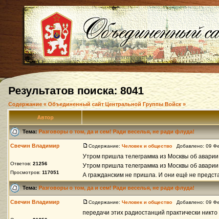
Результатов поиска: 8041
Содержание « Объединенный сайт Центральной Группы Войск »
Автор
Тема:
Разговоры о том, да и сем! Ради веселья, не ради флуда!
Свечин Владимир
Содержание:
Человек и общество
Добавлено: 09 Фе
Утром пришла телеграмма из Москвы об аварии
Ответов:
21256
Утром пришла телеграмма из Москвы об аварии
Просмотров:
117051
А гражданским не пришла. И они ещё не предст
Тема:
Разговоры о том, да и сем! Ради веселья, не ради флуда!
Свечин Владимир
Содержание:
Человек и общество
Добавлено: 09 Фе
передачи этих радиостанций практически никто 