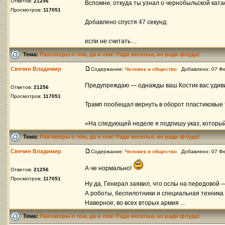
Ответов:
21256
Вспомни, откуда ты узнал о чернобыльской кат
Просмотров:
117051
Добавлено спустя 47 секунд:
если не считать ...
Тема:
Разговоры о том, да и сем! Ради веселья, не ради флуда!
Свечин Владимир
Содержание:
Человек и общество
Добавлено: 07 Фе
Предупреждаю — однажды ваш Костик вас удив
Ответов:
21256
Просмотров:
117051
Трамп пообещал вернуть в оборот пластиковые 
«На следующей неделе я подпишу указ, который 
Тема:
Разговоры о том, да и сем! Ради веселья, не ради флуда!
Свечин Владимир
Содержание:
Человек и общество
Добавлено: 07 Фе
А че нормально!
Ответов:
21256
Просмотров:
117051
Ну да, Генерал заявил, что ослы на передовой 
А роботы, беспилотники и специальная техника 
Наверное, во всех вторых армия ...
Тема:
Разговоры о том, да и сем! Ради веселья, не ради флуда!