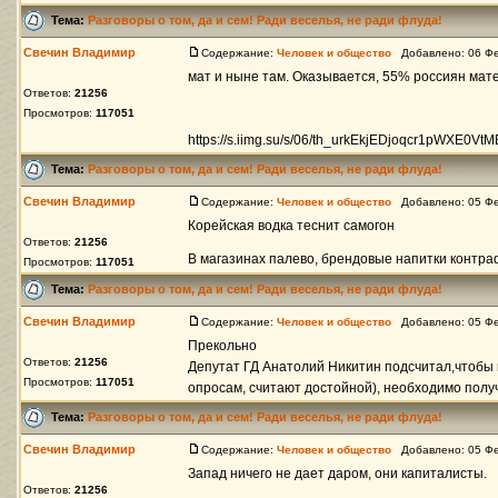
Тема:
Разговоры о том, да и сем! Ради веселья, не ради флуда!
Свечин Владимир
Содержание:
Человек и общество
Добавлено: 06 Фе
мат и ныне там. Оказывается, 55% россиян мат
Ответов:
21256
Просмотров:
117051
https://s.iimg.su/s/06/th_urkEkjEDjoqcr1pWXE
Тема:
Разговоры о том, да и сем! Ради веселья, не ради флуда!
Свечин Владимир
Содержание:
Человек и общество
Добавлено: 05 Фе
Корейская водка теснит самогон
Ответов:
21256
В магазинах палево, брендовые напитки контра
Просмотров:
117051
Тема:
Разговоры о том, да и сем! Ради веселья, не ради флуда!
Свечин Владимир
Содержание:
Человек и общество
Добавлено: 05 Фе
Прекольно
Ответов:
21256
Депутат ГД Анатолий Никитин подсчитал,чтобы п
Просмотров:
117051
опросам, считают достойной), необходимо получа
Тема:
Разговоры о том, да и сем! Ради веселья, не ради флуда!
Свечин Владимир
Содержание:
Человек и общество
Добавлено: 05 Фе
Запад ничего не дает даром, они капиталисты.
Ответов:
21256