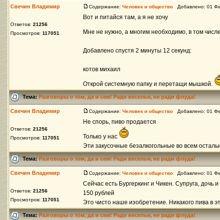
Свечин Владимир
Содержание:
Человек и общество
Добавлено: 01 Фе
Вот и питайся там, а я не хочу
Ответов:
21256
Мне не нужно, а многим необходимо, в том числ
Просмотров:
117051
Добавлено спустя 2 минуты 12 секунд:
котов михаил
Открой системную папку и перетащи мышкой.
Тема:
Разговоры о том, да и сем! Ради веселья, не ради флуда!
Свечин Владимир
Содержание:
Человек и общество
Добавлено: 01 Фе
Не спорь, пиво продается
Ответов:
21256
Только у нас
Просмотров:
117051
Эти закусочные безалкогольные во всем осталь
Тема:
Разговоры о том, да и сем! Ради веселья, не ради флуда!
Свечин Владимир
Содержание:
Человек и общество
Добавлено: 01 Фе
Сейчас есть Бургеркинг и Чикен. Супруга, дочь и
Ответов:
21256
150 рублей
Просмотров:
117051
Это чисто наше изобретение. Никакого пива в эти
Тема:
Разговоры о том, да и сем! Ради веселья, не ради флуда!