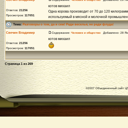
котов михаил
Ответов:
21256
Одна корова производит от 70 до 120 килограмм
Просмотров:
117051
используемый в мясной и молочной промышленнос
Тема:
Разговоры о том, да и сем! Ради веселья, не ради флуда!
Свечин Владимир
Содержание:
Человек и общество
Добавлено: 28 Ян
котов михаил
Ответов:
21256
Просмотров:
117051
Страница
1
из
269
©2007 Объединенный сайт ЦГ