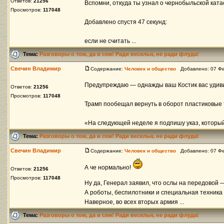
Ответов:
21256
Вспомни, откуда ты узнал о чернобыльской кат
Просмотров:
117048
Добавлено спустя 47 секунд:
если не считать ...
Тема:
Разговоры о том, да и сем! Ради веселья, не ради флуда!
Свечин Владимир
Содержание:
Человек и общество
Добавлено: 07 Фе
Предупреждаю — однажды ваш Костик вас удив
Ответов:
21256
Просмотров:
117048
Трамп пообещал вернуть в оборот пластиковые 
«На следующей неделе я подпишу указ, который 
Тема:
Разговоры о том, да и сем! Ради веселья, не ради флуда!
Свечин Владимир
Содержание:
Человек и общество
Добавлено: 07 Фе
А че нормально!
Ответов:
21256
Просмотров:
117048
Ну да, Генерал заявил, что ослы на передовой 
А роботы, беспилотники и специальная техника 
Наверное, во всех вторых армия ...
Тема:
Разговоры о том, да и сем! Ради веселья, не ради флуда!