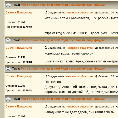
Тема:
Разговоры о том, да и сем! Ради веселья, не ради флуда!
Свечин Владимир
Содержание:
Человек и общество
Добавлено: 06 Фе
мат и ныне там. Оказывается, 55% россиян мат
Ответов:
21256
Просмотров:
117048
https://s.iimg.su/s/06/th_urkEkjEDjoqcr1pWXE
Тема:
Разговоры о том, да и сем! Ради веселья, не ради флуда!
Свечин Владимир
Содержание:
Человек и общество
Добавлено: 05 Фе
Корейская водка теснит самогон
Ответов:
21256
В магазинах палево, брендовые напитки контра
Просмотров:
117048
Тема:
Разговоры о том, да и сем! Ради веселья, не ради флуда!
Свечин Владимир
Содержание:
Человек и общество
Добавлено: 05 Фе
Прекольно
Ответов:
21256
Депутат ГД Анатолий Никитин подсчитал,чтобы п
Просмотров:
117048
опросам, считают достойной), необходимо получа
Тема:
Разговоры о том, да и сем! Ради веселья, не ради флуда!
Свечин Владимир
Содержание:
Человек и общество
Добавлено: 05 Фе
Запад ничего не дает даром, они капиталисты.
Ответов:
21256