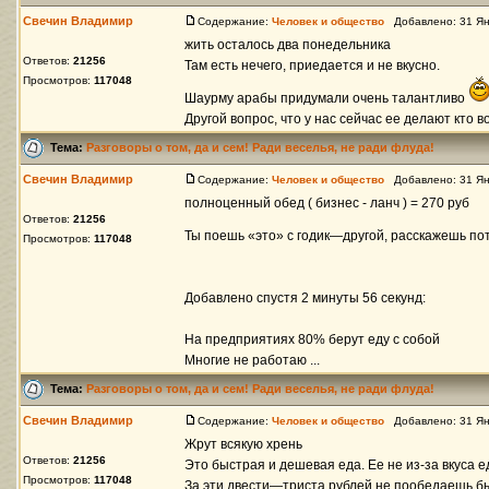
Свечин Владимир
Содержание:
Человек и общество
Добавлено: 31 Ян
жить осталось два понедельника
Ответов:
21256
Там есть нечего, приедается и не вкусно.
Просмотров:
117048
Шаурму арабы придумали очень талантливо
Другой вопрос, что у нас сейчас ее делают кто во 
Тема:
Разговоры о том, да и сем! Ради веселья, не ради флуда!
Свечин Владимир
Содержание:
Человек и общество
Добавлено: 31 Ян
полноценный обед ( бизнес - ланч ) = 270 руб
Ответов:
21256
Ты поешь «это» с годик—другой, расскажешь п
Просмотров:
117048
Добавлено спустя 2 минуты 56 секунд:
На предприятиях 80% берут еду с собой
Многие не работаю ...
Тема:
Разговоры о том, да и сем! Ради веселья, не ради флуда!
Свечин Владимир
Содержание:
Человек и общество
Добавлено: 31 Ян
Жрут всякую хрень
Ответов:
21256
Это быстрая и дешевая еда. Ее не из-за вкуса е
Просмотров:
117048
За эти двести—триста рублей не пообедаешь быс