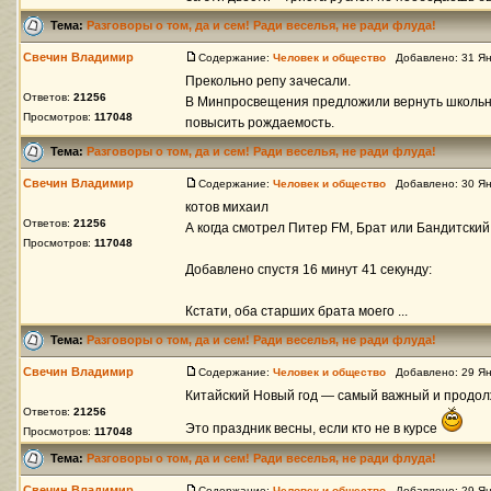
Тема:
Разговоры о том, да и сем! Ради веселья, не ради флуда!
Свечин Владимир
Содержание:
Человек и общество
Добавлено: 31 Ян
Прекольно репу зачесали.
Ответов:
21256
В Минпросвещения предложили вернуть школьны
Просмотров:
117048
повысить рождаемость.
Тема:
Разговоры о том, да и сем! Ради веселья, не ради флуда!
Свечин Владимир
Содержание:
Человек и общество
Добавлено: 30 Ян
котов михаил
Ответов:
21256
А когда смотрел Питер FM, Брат или Бандитский
Просмотров:
117048
Добавлено спустя 16 минут 41 секунду:
Кстати, оба старших брата моего ...
Тема:
Разговоры о том, да и сем! Ради веселья, не ради флуда!
Свечин Владимир
Содержание:
Человек и общество
Добавлено: 29 Ян
Китайский Новый год ― самый важный и продо
Ответов:
21256
Это праздник весны, если кто не в курсе
Просмотров:
117048
Тема:
Разговоры о том, да и сем! Ради веселья, не ради флуда!
Свечин Владимир
Содержание:
Человек и общество
Добавлено: 29 Ян