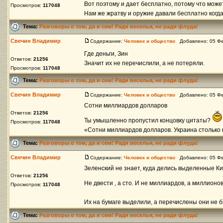
Вот поэтому и дает бесплатно, потому что мож
Просмотров:
117048
Нам же жратву и оружие давали бесплатно когда 
Тема:
Разговоры о том, да и сем! Ради веселья, не ради флуда!
Свечин Владимир
Содержание:
Человек и общество
Добавлено: 05 Фе
Где деньги, Зин
Ответов:
21256
Значит их не перечислили, а не потеряли.
Просмотров:
117048
Тема:
Разговоры о том, да и сем! Ради веселья, не ради флуда!
Свечин Владимир
Содержание:
Человек и общество
Добавлено: 05 Фе
Сотни миллиардов долларов
Ответов:
21256
Ты умышленно пропустил концовку цитаты?
Просмотров:
117048
«Сотни миллиардов долларов. Украина столько 
Тема:
Разговоры о том, да и сем! Ради веселья, не ради флуда!
Свечин Владимир
Содержание:
Человек и общество
Добавлено: 05 Фе
Зеленский не знает, куда делись выделенные К
Ответов:
21256
Не двести , а сто. И не миллиардов, а миллионо
Просмотров:
117048
Их на бумаге выделили, а перечислены они не бы
Тема:
Разговоры о том, да и сем! Ради веселья, не ради флуда!