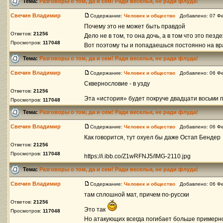
Тема:
Разговоры о том, да и сем! Ради веселья, не ради флуда!
Свечин Владимир
Содержание:
Человек и общество
Добавлено: 07 Фе
Почему это не может быть правдой
Ответов:
21256
Дело не в том, то она дочь, а в том что это пез
Просмотров:
117048
Вот поэтому ты и попадаешься постоянно на вран
Тема:
Разговоры о том, да и сем! Ради веселья, не ради флуда!
Свечин Владимир
Содержание:
Человек и общество
Добавлено: 06 Фе
Сквернословие - в узду
Ответов:
21256
Эта «история» будет покруче двадцати восьми
Просмотров:
117048
Тема:
Разговоры о том, да и сем! Ради веселья, не ради флуда!
Свечин Владимир
Содержание:
Человек и общество
Добавлено: 06 Фе
Как говорится, тут охуел бы даже Остап Бендер
Ответов:
21256
Просмотров:
117048
https://i.ibb.co/Z1wRFNJ5/IMG-2110.jpg
Тема:
Разговоры о том, да и сем! Ради веселья, не ради флуда!
Свечин Владимир
Содержание:
Человек и общество
Добавлено: 06 Фе
там сплошной мат, причем по-русски
Ответов:
21256
Это так
Просмотров:
117048
Но атакующих всегда погибает больше примерно 