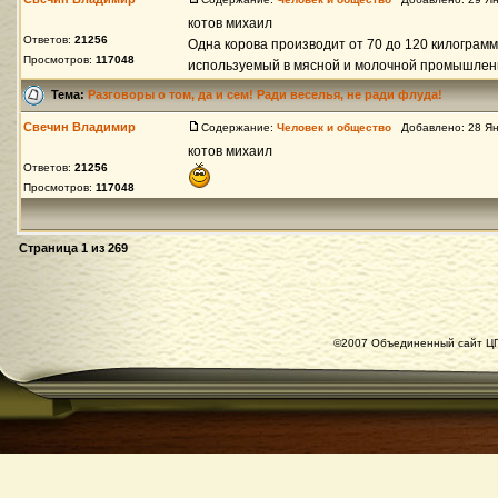
котов михаил
Ответов:
21256
Одна корова производит от 70 до 120 килограмм
Просмотров:
117048
используемый в мясной и молочной промышленнос
Тема:
Разговоры о том, да и сем! Ради веселья, не ради флуда!
Свечин Владимир
Содержание:
Человек и общество
Добавлено: 28 Ян
котов михаил
Ответов:
21256
Просмотров:
117048
Страница
1
из
269
©2007 Объединенный сайт ЦГ