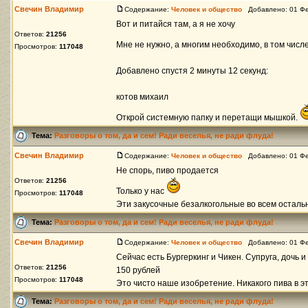
Свечин Владимир
Содержание:
Человек и общество
Добавлено: 01 Фе
Вот и питайся там, а я не хочу
Ответов:
21256
Мне не нужно, а многим необходимо, в том числ
Просмотров:
117048
Добавлено спустя 2 минуты 12 секунд:
котов михаил
Открой системную папку и перетащи мышкой.
Тема:
Разговоры о том, да и сем! Ради веселья, не ради флуда!
Свечин Владимир
Содержание:
Человек и общество
Добавлено: 01 Фе
Не спорь, пиво продается
Ответов:
21256
Только у нас
Просмотров:
117048
Эти закусочные безалкогольные во всем осталь
Тема:
Разговоры о том, да и сем! Ради веселья, не ради флуда!
Свечин Владимир
Содержание:
Человек и общество
Добавлено: 01 Фе
Сейчас есть Бургеркинг и Чикен. Супруга, дочь и
Ответов:
21256
150 рублей
Просмотров:
117048
Это чисто наше изобретение. Никакого пива в эти
Тема:
Разговоры о том, да и сем! Ради веселья, не ради флуда!