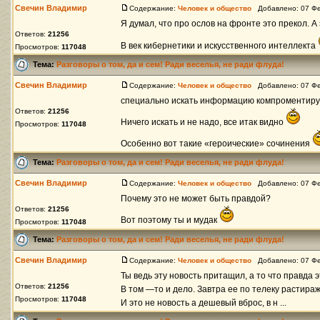
Свечин Владимир
Содержание:
Человек и общество
Добавлено: 07 Фе
Я думал, что про ослов на фронте это прекол. А
Ответов:
21256
В век кибернетики и искусственного интеллекта
Просмотров:
117048
Тема:
Разговоры о том, да и сем! Ради веселья, не ради флуда!
Свечин Владимир
Содержание:
Человек и общество
Добавлено: 07 Фе
специально искать информацию компроментир
Ответов:
21256
Ничего искать и не надо, все итак видно
Просмотров:
117048
Особенно вот такие «героические» сочинения
Тема:
Разговоры о том, да и сем! Ради веселья, не ради флуда!
Свечин Владимир
Содержание:
Человек и общество
Добавлено: 07 Фе
Почему это не может быть правдой?
Ответов:
21256
Вот поэтому ты и мудак
Просмотров:
117048
Тема:
Разговоры о том, да и сем! Ради веселья, не ради флуда!
Свечин Владимир
Содержание:
Человек и общество
Добавлено: 07 Фе
Ты ведь эту новость притащил, а то что правда 
Ответов:
21256
В том —то и дело. Завтра ее по телеку растираж
Просмотров:
117048
И это не новость а дешевый вброс, в н ...