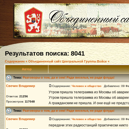
Результатов поиска: 8041
Содержание « Объединенный сайт Центральной Группы Войск »
Автор
Тема:
Разговоры о том, да и сем! Ради веселья, не ради флуда!
Свечин Владимир
Содержание:
Человек и общество
Добавлено: 09 Фе
Утром пришла телеграмма из Москвы об аварии
Ответов:
21256
Утром пришла телеграмма из Москвы об аварии
Просмотров:
117048
А гражданским не пришла. И они ещё не предст
Тема:
Разговоры о том, да и сем! Ради веселья, не ради флуда!
Свечин Владимир
Содержание:
Человек и общество
Добавлено: 09 Фе
передачи этих радиостанций практически никто 