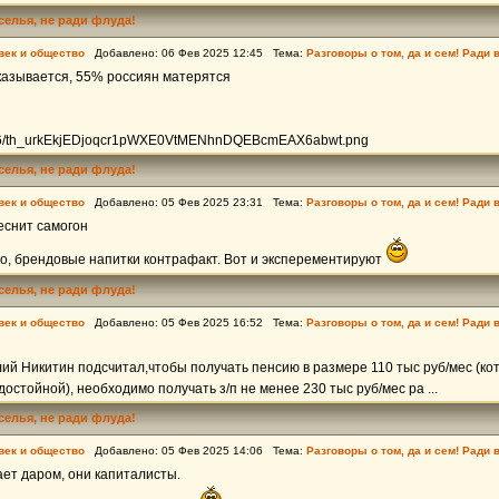
еселья, не ради флуда!
век и общество
Добавлено: 06 Фев 2025 12:45 Тема:
Разговоры о том, да и сем! Ради 
казывается, 55% россиян матерятся
/s/06/th_urkEkjEDjoqcr1pWXE0VtMENhnDQEBcmEAX6abwt.png
еселья, не ради флуда!
век и общество
Добавлено: 05 Фев 2025 23:31 Тема:
Разговоры о том, да и сем! Ради 
еснит самогон
о, брендовые напитки контрафакт. Вот и эксперементируют
еселья, не ради флуда!
век и общество
Добавлено: 05 Фев 2025 16:52 Тема:
Разговоры о том, да и сем! Ради 
ий Никитин подсчитал,чтобы получать пенсию в размере 110 тыс руб/мес (ко
достойной), необходимо получать з/п не менее 230 тыс руб/мес ра ...
еселья, не ради флуда!
век и общество
Добавлено: 05 Фев 2025 14:06 Тема:
Разговоры о том, да и сем! Ради 
ает даром, они капиталисты.