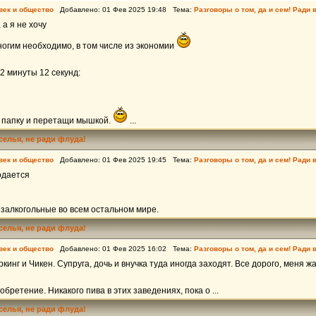
век и общество
Добавлено: 01 Фев 2025 19:48 Тема:
Разговоры о том, да и сем! Ради 
 а я не хочу
ногим необходимо, в том числе из экономии
2 минуты 12 секунд:
 папку и перетащи мышкой.
...
еселья, не ради флуда!
век и общество
Добавлено: 01 Фев 2025 19:45 Тема:
Разговоры о том, да и сем! Ради 
одается
залкогольные во всем остальном мире.
еселья, не ради флуда!
век и общество
Добавлено: 01 Фев 2025 16:02 Тема:
Разговоры о том, да и сем! Ради 
кинг и Чикен. Супруга, дочь и внучка туда иногда заходят. Все дорого, меня ж
бретение. Никакого пива в этих заведениях, пока о ...
еселья, не ради флуда!