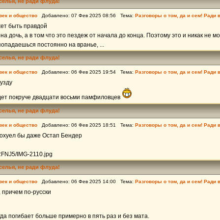
еселья, не ради флуда!
век и общество
Добавлено: 07 Фев 2025 08:56 Тема:
Разговоры о том, да и сем! Ради 
жет быть правдой
она дочь, а в том что это пездеж от начала до конца. Поэтому это и никак не 
попадаешься постоянно на вранье, ...
еселья, не ради флуда!
век и общество
Добавлено: 06 Фев 2025 19:54 Тема:
Разговоры о том, да и сем! Ради 
 узду
дет покруче двадцати восьми памфиловцев
еселья, не ради флуда!
век и общество
Добавлено: 06 Фев 2025 18:51 Тема:
Разговоры о том, да и сем! Ради 
т охуел бы даже Остап Бендер
wRFNJ5/IMG-2110.jpg
еселья, не ради флуда!
век и общество
Добавлено: 06 Фев 2025 14:00 Тема:
Разговоры о том, да и сем! Ради 
 причем по-русски
да погибает больше примерно в пять раз и без мата.