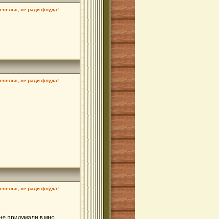
веселья, не ради флуда!
веселья, не ради флуда!
веселья, не ради флуда!
е придумали в мно ...