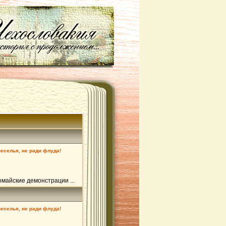
веселья, не ради флуда!
майские демонстрации ...
веселья, не ради флуда!