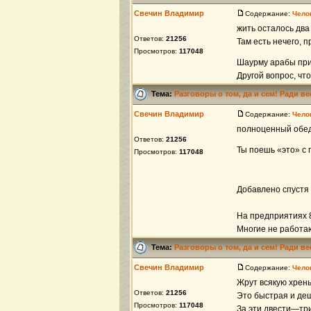
Свечин Владимир
Содержание:
Чело
жить осталось дв
Ответов:
21256
Там есть нечего, п
Просмотров:
117048
Шаурму арабы при
Другой вопрос, что
Тема:
Разговоры о том, да и сем! Ради в
Свечин Владимир
Содержание:
Чело
полноценный обед (
Ответов:
21256
Ты поешь «это» с
Просмотров:
117048
Добавлено спустя 
На предприятиях 
Многие не работаю 
Тема:
Разговоры о том, да и сем! Ради в
Свечин Владимир
Содержание:
Чело
Жрут всякую хрен
Ответов:
21256
Это быстрая и деш
Просмотров:
117048
За эти двести—три