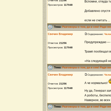
Ответов:
21256
Вспомни, откуда т
Просмотров:
117048
Добавлено спустя 
если не считать ...
Тема:
Разговоры о том, да и сем! Ради в
Свечин Владимир
Содержание:
Чело
Предупреждаю — о
Ответов:
21256
Просмотров:
117048
Трамп пообещал в
«На следующей нед
Тема:
Разговоры о том, да и сем! Ради в
Свечин Владимир
Содержание:
Чело
А че нормально!
Ответов:
21256
Просмотров:
117048
Ну да, Генерал за
А роботы, беспило
Наверное, во всех 
Тема:
Разговоры о том, да и сем! Ради в