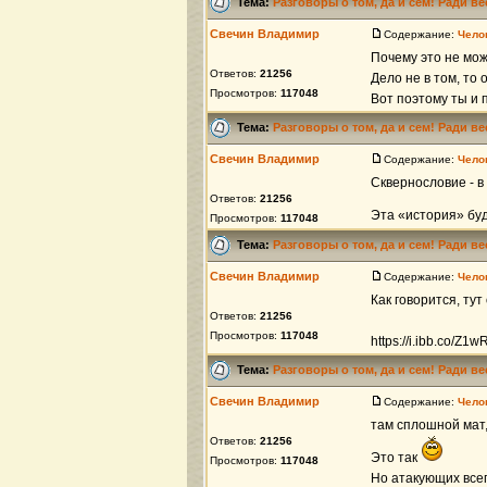
Тема:
Разговоры о том, да и сем! Ради в
Свечин Владимир
Содержание:
Чело
Почему это не мо
Ответов:
21256
Дело не в том, то 
Просмотров:
117048
Вот поэтому ты и 
Тема:
Разговоры о том, да и сем! Ради в
Свечин Владимир
Содержание:
Чело
Сквернословие - в
Ответов:
21256
Эта «история» бу
Просмотров:
117048
Тема:
Разговоры о том, да и сем! Ради в
Свечин Владимир
Содержание:
Чело
Как говорится, ту
Ответов:
21256
Просмотров:
117048
https://i.ibb.co/Z1
Тема:
Разговоры о том, да и сем! Ради в
Свечин Владимир
Содержание:
Чело
там сплошной мат,
Ответов:
21256
Это так
Просмотров:
117048
Но атакующих всег