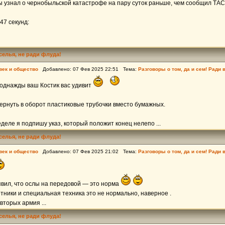
ы узнал о чернобыльской катастрофе на пару суток раньше, чем сообщил ТАС
47 секунд:
еселья, не ради флуда!
век и общество
Добавлено: 07 Фев 2025 22:51 Тема:
Разговоры о том, да и сем! Ради 
днажды ваш Костик вас удивит
ернуть в оборот пластиковые трубочки вместо бумажных.
еле я подпишу указ, который положит конец нелепо ...
еселья, не ради флуда!
век и общество
Добавлено: 07 Фев 2025 21:02 Тема:
Разговоры о том, да и сем! Ради 
явил, что ослы на передовой — это норма
тники и специальная техника это не нормально, наверное .
вторых армия ...
еселья, не ради флуда!