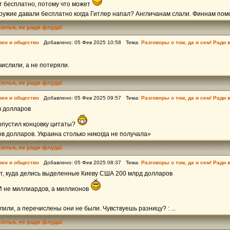
т бесплатно, потому что может
ружие давали бесплатно когда Гитлер напал? Англичанам слали. Финнам помога
еселья, не ради флуда!
век и общество
Добавлено: 05 Фев 2025 10:58 Тема:
Разговоры о том, да и сем! Ради 
числили, а не потеряли.
еселья, не ради флуда!
век и общество
Добавлено: 05 Фев 2025 09:57 Тема:
Разговоры о том, да и сем! Ради 
 долларов
пустил концовку цитаты?
 долларов. Украина столько никогда не получала»
еселья, не ради флуда!
век и общество
Добавлено: 05 Фев 2025 08:37 Тема:
Разговоры о том, да и сем! Ради 
ет, куда делись выделенные Киеву США 200 млрд долларов
. И не миллиардов, а миллионов
лили, а перечислены они не были. Чувствуешь разницу? : ...
еселья, не ради флуда!