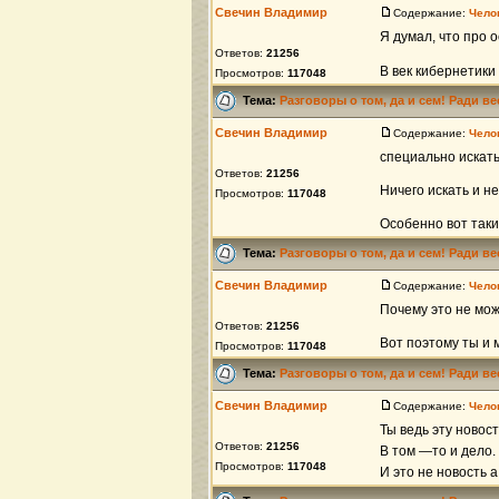
Свечин Владимир
Содержание:
Чело
Я думал, что про о
Ответов:
21256
В век кибернетики
Просмотров:
117048
Тема:
Разговоры о том, да и сем! Ради в
Свечин Владимир
Содержание:
Чело
специально иска
Ответов:
21256
Ничего искать и не
Просмотров:
117048
Особенно вот так
Тема:
Разговоры о том, да и сем! Ради в
Свечин Владимир
Содержание:
Чело
Почему это не мо
Ответов:
21256
Вот поэтому ты и 
Просмотров:
117048
Тема:
Разговоры о том, да и сем! Ради в
Свечин Владимир
Содержание:
Чело
Ты ведь эту новост
Ответов:
21256
В том —то и дело.
Просмотров:
117048
И это не новость а