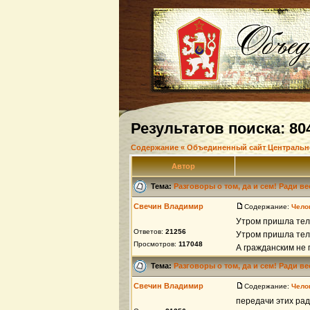
Результатов поиска: 80
Содержание « Объединенный сайт Центральн
Автор
Тема:
Разговоры о том, да и сем! Ради в
Свечин Владимир
Содержание:
Чело
Утром пришла тел
Ответов:
21256
Утром пришла тел
Просмотров:
117048
А гражданским не 
Тема:
Разговоры о том, да и сем! Ради в
Свечин Владимир
Содержание:
Чело
передачи этих рад