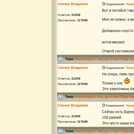
Свечин Владимир
Содержание:
Чело
Вот и питайся там,
Ответов:
21256
Мне не нужно, а м
Просмотров:
117048
Добавлено спустя 
котов михаил
Открой системную
Тема:
Разговоры о том, да и сем! Ради в
Свечин Владимир
Содержание:
Чело
Не спорь, пиво пр
Ответов:
21256
Только у нас
Просмотров:
117048
Эти закусочные бе
Тема:
Разговоры о том, да и сем! Ради в
Свечин Владимир
Содержание:
Чело
Сейчас есть Бургер
Ответов:
21256
150 рублей
Просмотров:
117048
Это чисто наше изо
Тема:
Разговоры о том, да и сем! Ради в