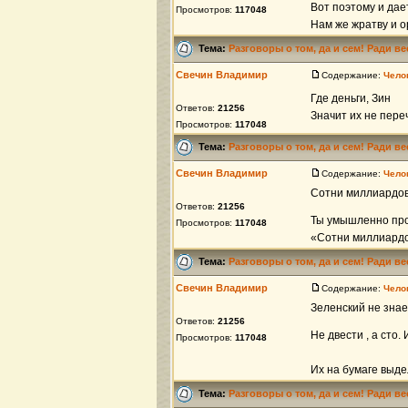
Вот поэтому и дае
Просмотров:
117048
Нам же жратву и о
Тема:
Разговоры о том, да и сем! Ради в
Свечин Владимир
Содержание:
Чело
Где деньги, Зин
Ответов:
21256
Значит их не пере
Просмотров:
117048
Тема:
Разговоры о том, да и сем! Ради в
Свечин Владимир
Содержание:
Чело
Сотни миллиардов
Ответов:
21256
Ты умышленно про
Просмотров:
117048
«Сотни миллиардов
Тема:
Разговоры о том, да и сем! Ради в
Свечин Владимир
Содержание:
Чело
Зеленский не зна
Ответов:
21256
Не двести , а сто
Просмотров:
117048
Их на бумаге выде
Тема:
Разговоры о том, да и сем! Ради в