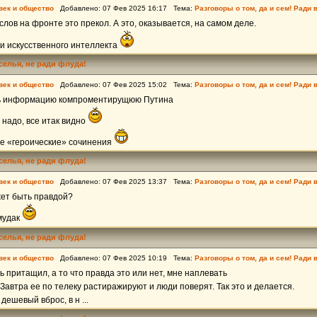
век и общество
Добавлено: 07 Фев 2025 16:17 Тема:
Разговоры о том, да и сем! Ради 
слов на фронте это прекол. А это, оказывается, на самом деле.
 и искусственного интеллекта
еселья, не ради флуда!
век и общество
Добавлено: 07 Фев 2025 15:02 Тема:
Разговоры о том, да и сем! Ради 
ть информацию компроментирущюю Путина
 надо, все итак видно
ие «героические» сочинения
еселья, не ради флуда!
век и общество
Добавлено: 07 Фев 2025 13:37 Тема:
Разговоры о том, да и сем! Ради 
жет быть правдой?
мудак
еселья, не ради флуда!
век и общество
Добавлено: 07 Фев 2025 10:19 Тема:
Разговоры о том, да и сем! Ради 
ь притащил, а то что правда это или нет, мне наплевать
 Завтра ее по телеку растиражируют и люди поверят. Так это и делается.
 дешевый вброс, в н ...