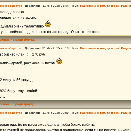
век и общество
Добавлено: 31 Янв 2025 23:44 Тема:
Разговоры о том, да и сем! Ради 
а понедельника
риедается и не вкусно.
думали очень талантливо
 у нас сейчас ее делают кто во что горазд. Опять же из эконо ...
еселья, не ради флуда!
век и общество
Добавлено: 31 Янв 2025 23:13 Тема:
Разговоры о том, да и сем! Ради 
 бизнес - ланч ) = 270 руб
 годик—другой, расскажешь потом
2 минуты 56 секунд:
80% берут еду с собой
...
еселья, не ради флуда!
век и общество
Добавлено: 31 Янв 2025 20:59 Тема:
Разговоры о том, да и сем! Ради 
ь
евая еда. Ее не из-за вкуса едят, а чтобы брюхо набить.
ста рублей не пообедаешь быстро и полноценно, если ты на работе. Ничего н