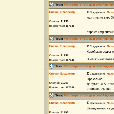
Тема:
Разговоры о том, да и сем! Ради в
Свечин Владимир
Содержание:
Чело
мат и ныне там. О
Ответов:
21256
Просмотров:
117048
https://s.iimg.su
Тема:
Разговоры о том, да и сем! Ради в
Свечин Владимир
Содержание:
Чело
Корейская водка т
Ответов:
21256
В магазинах палев
Просмотров:
117048
Тема:
Разговоры о том, да и сем! Ради в
Свечин Владимир
Содержание:
Чело
Прекольно
Ответов:
21256
Депутат ГД Анатол
Просмотров:
117048
опросам, считают 
Тема:
Разговоры о том, да и сем! Ради в
Свечин Владимир
Содержание:
Чело
Запад ничего не д
Ответов:
21256