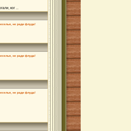
ли, ког ...
веселья, не ради флуда!
веселья, не ради флуда!
веселья, не ради флуда!