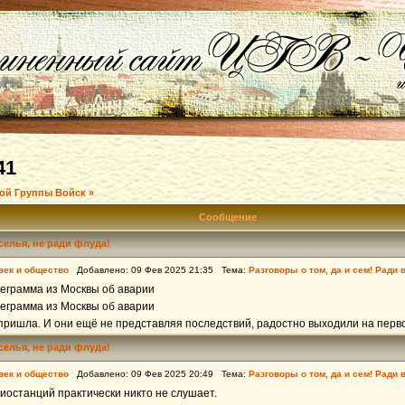
41
ой Группы Войск »
Сообщение
еселья, не ради флуда!
век и общество
Добавлено: 09 Фев 2025 21:35 Тема:
Разговоры о том, да и сем! Ради 
еграмма из Москвы об аварии
еграмма из Москвы об аварии
пришла. И они ещё не представляя последствий, радостно выходили на перво
еселья, не ради флуда!
век и общество
Добавлено: 09 Фев 2025 20:49 Тема:
Разговоры о том, да и сем! Ради 
иостанций практически никто не слушает.