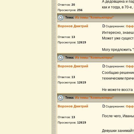
А дедовщина и пар
Ответов:
20
как и тогда, в 70-
Просмотров:
256
Тема:
Из темы "Компьютеры"
Воронов Дмитрий
Содержание:
Офф
Интересно, знаешь
Ответов:
13
Может уже сущест
Просмотров:
12619
Могу предложить "г
Тема:
Из темы "Компьютеры"
Воронов Дмитрий
Содержание:
Офф
Сообщаю решение 
Ответов:
13
техническим прич
Просмотров:
12619
Не можете восста .
Тема:
Из темы "Компьютеры"
Воронов Дмитрий
Содержание:
Офф
После чего, Иван
Ответов:
13
Просмотров:
12619
Девушки занимайт