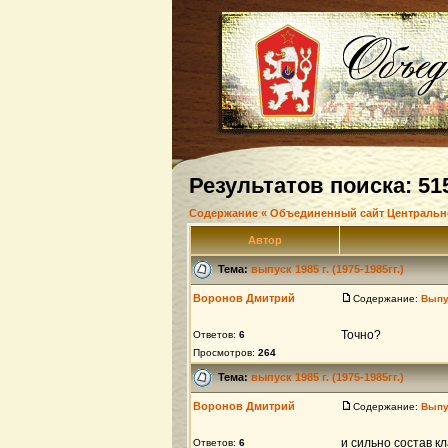
Результатов поиска: 51
Содержание « Объединенный сайт Центральн
Автор
Тема:
выпуск 1985 г. (1975-1985гг.)
Воронов Дмитрий
Содержание:
Выпус
Точно?
Ответов:
6
Просмотров:
264
Тема:
выпуск 1985 г. (1975-1985гг.)
Воронов Дмитрий
Содержание:
Выпус
и сильно состав к
Ответов:
6