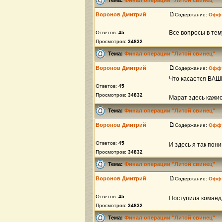
Воронов Дмитрий
Содержание:
Офф
Все вопросы в тем
Ответов:
45
Просмотров:
34832
Тема:
Финал операции "Литой свинец"
Воронов Дмитрий
Содержание:
Офф
Что касается ВАШИ
Ответов:
45
Просмотров:
34832
Марат здесь кажис
Тема:
Финал операции "Литой свинец"
Воронов Дмитрий
Содержание:
Офф
Ответов:
45
И здесь я так пон
Просмотров:
34832
Тема:
Финал операции "Литой свинец"
Воронов Дмитрий
Содержание:
Офф
Ответов:
45
Поступила команд
Просмотров:
34832
Тема:
Финал операции "Литой свинец"