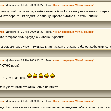
топ
Добавлено: 30 Янв 2009 08:27 Тема:
Финал операции "Литой свинец"
 выступил!!! Ты знаешь, я тебя очень люблю. Но не могу не сказать - толеран
я к толерантным людям не отношу. Просто ругаться не хочу - сил не ...
топ
Добавлено: 29 Янв 2009 15:37 Тема:
Финал операции "Литой свинец"
то "оффтоп" или "флуд", а у Ивана - "флейм".
ча рекламная, а у меня музыкальная пауза и это заметь более эффективно, чем
топ
Добавлено: 29 Янв 2009 13:25 Тема:
Финал операции "Литой свинец"
ОЛЮТНО прав?
" цитирую классика
е и участникам это отношения не имеет.
топ
Добавлено: 29 Янв 2009 13:17 Тема:
Финал операции "Литой свинец"
егда! Как тема касается политики или вероисповедания, обязательно участни