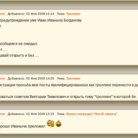
топ
Добавлено: 02 Фев 2009 14:14 Тема:
Троллинг
предупреждение уже Иван Иванычу Богданову
.
вообщем и не ожидал.
 ...
авай открыто и без ....
топ
Добавлено: 02 Фев 2009 14:05 Тема:
Троллинг
страции просьба мои посты квалифицированные как троллинг перенести в д
ваться советом Виктории Тимилович и открыть тему "троллинг" в которой бе ..
топ
Добавлено: 02 Фев 2009 13:16 Тема:
Финал операции "Литой свинец"
хорошо Иваныча приложил