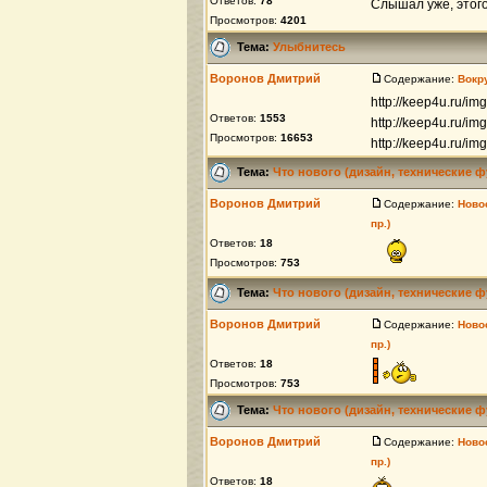
Ответов:
78
Слышал уже, этог
Просмотров:
4201
Тема:
Улыбнитесь
Воронов Дмитрий
Содержание:
Вокр
http://keep4u.ru/i
Ответов:
1553
http://keep4u.ru/i
Просмотров:
16653
http://keep4u.ru/i
Тема:
Что нового (дизайн, технические ф
Воронов Дмитрий
Содержание:
Ново
пр.)
Ответов:
18
Просмотров:
753
Тема:
Что нового (дизайн, технические ф
Воронов Дмитрий
Содержание:
Ново
пр.)
Ответов:
18
Просмотров:
753
Тема:
Что нового (дизайн, технические ф
Воронов Дмитрий
Содержание:
Ново
пр.)
Ответов:
18