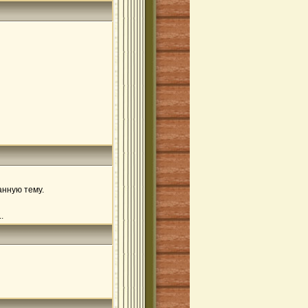
анную тему.
.