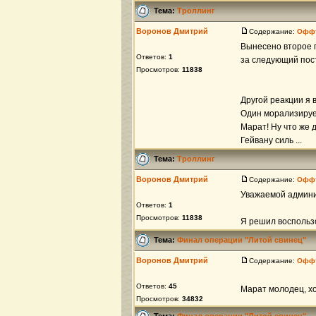
Тема:
Троллинг
Воронов Дмитрий
Содержание:
Офф
Вынесено второе 
Ответов:
1
за следующий пост
Просмотров:
11838
Другой реакции я 
Один морализирует
Марат! Ну что же д
Гейвану силь ...
Тема:
Троллинг
Воронов Дмитрий
Содержание:
Офф
Уважаемой админи
Ответов:
1
Просмотров:
11838
Я решил воспользо
Тема:
Финал операции "Литой свинец"
Воронов Дмитрий
Содержание:
Офф
Ответов:
45
Марат молодец, 
Просмотров:
34832
Тема:
Финал операции "Литой свинец"