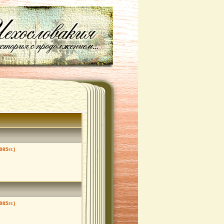
985гг.)
985гг.)