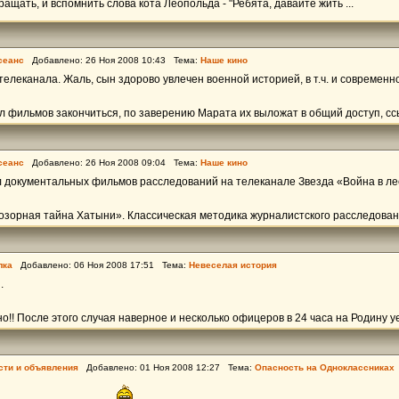
ращать, и вспомнить слова кота Леопольда - "Ребята, давайте жить ...
сеанс
Добавлено: 26 Ноя 2008 10:43 Тема:
Наше кино
 телеканала. Жаль, сын здорово увлечен военной историей, в т.ч. и современн
л фильмов закончиться, по заверению Марата их выложат в общий доступ, ссыл
сеанс
Добавлено: 26 Ноя 2008 09:04 Тема:
Наше кино
л документальных фильмов расследований на телеканале Звезда «Война в ле
зорная тайна Хатыни». Классическая методика журналистского расследован
лка
Добавлено: 06 Ноя 2008 17:51 Тема:
Невеселая история
.
о!! После этого случая наверное и несколько офицеров в 24 часа на Родину у
сти и объявления
Добавлено: 01 Ноя 2008 12:27 Тема:
Опасность на Одноклассниках