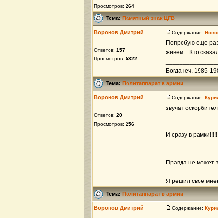
Просмотров:
264
Тема:
Памятный знак ЦГВ
Воронов Дмитрий
Содержание:
Ново
Попробую еще раз:
Ответов:
157
живем... Кто сказ
Просмотров:
5322
_______________
Богданеч, 1985-1987г
Тема:
Политаппарат в армии
Воронов Дмитрий
Содержание:
Кури
звучат оскорбител
Ответов:
20
Просмотров:
256
И сразу в рамки!!!
Правда не может з
Я решил свое мнен
Тема:
Политаппарат в армии
Воронов Дмитрий
Содержание:
Кури