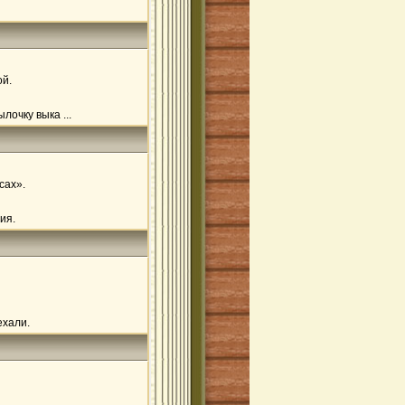
ой.
очку выка ...
сах».
ия.
ехали.