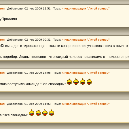
топ
Добавлено: 02 Фев 2009 12:51 Тема:
Финал операции "Литой свинец"
у Троллинг
топ
Добавлено: 02 Фев 2009 09:31 Тема:
Финал операции "Литой свинец"
Х выпадов в адрес женщин - кстати совершенно не участвовавших в том что
ь перебор. Иваныч поясняет, что каждый человек независимо от полового приз
топ
Добавлено: 01 Фев 2009 14:06 Тема:
Финал операции "Литой свинец"
имаю поступила команда "Все свободны"
топ
Добавлено: 01 Фев 2009 14:03 Тема:
Финал операции "Литой свинец"
а "Все свободны"