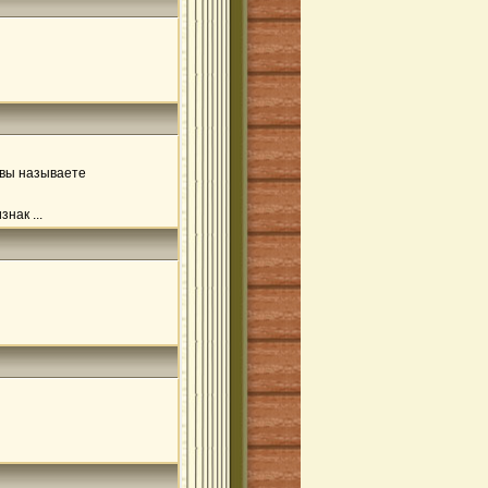
 вы называете
нак ...