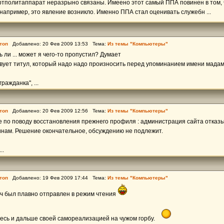
тполитаппарат неразрыно связаны. Имеено этот самый ППА повинен в том, ч
е, например, это явление возникло. Именно ППА стал оценивать служебн ...
топ
Добавлено: 20 Фев 2009 13:53 Тема:
Из темы "Компьютеры"
 ли ... может я чего-то пропустил? Думает
вует титул, который надо надо произносить перед упоминанием имени мада
ражданка", ...
топ
Добавлено: 20 Фев 2009 12:56 Тема:
Из темы "Компьютеры"
по поводу восстановления прежнего профиля : администрация сайта отказы
инам. Решение окончательное, обсуждению не подлежит.
..
топ
Добавлено: 19 Фев 2009 17:44 Тема:
Из темы "Компьютеры"
ыч был плавно отправлен в режим чтения
есь и дальше своей самореализацией на чужом горбу.