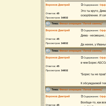
Воронов Дмитрий
Содержание:
Офф
Это ты круто, Дима
Ответов:
45
оскорбление. И себ
Просмотров:
34832
Тема:
Финал операции "Литой свинец"
Воронов Дмитрий
Содержание:
Офф
Дима - несмешно, э
Ответов:
45
Просмотров:
34832
Да нееее, у Иваны
Тема:
Финал операции "Литой свинец"
Воронов Дмитрий
Содержание:
Офф
в чем Борис АБС
Ответов:
45
Просмотров:
34832
"Борис ты не прав
К обсуждаемой тем
Тема:
Финал операции "Литой свинец"
Воронов Дмитрий
Содержание:
Офф
Вообще-то, как вс
Ответов:
45