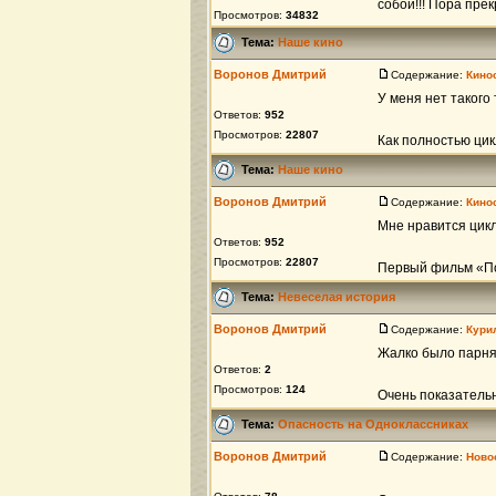
собой!!! Пора прек
Просмотров:
34832
Тема:
Наше кино
Воронов Дмитрий
Содержание:
Кино
У меня нет такого
Ответов:
952
Просмотров:
22807
Как полностью цик
Тема:
Наше кино
Воронов Дмитрий
Содержание:
Кино
Мне нравится цик
Ответов:
952
Просмотров:
22807
Первый фильм «По
Тема:
Невеселая история
Воронов Дмитрий
Содержание:
Кури
Жалко было парня
Ответов:
2
Просмотров:
124
Очень показательн
Тема:
Опасность на Одноклассниках
Воронов Дмитрий
Содержание:
Ново