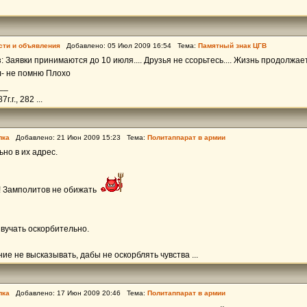
сти и объявления
Добавлено: 05 Июл 2009 16:54 Тема:
Памятный знак ЦГВ
 Заявки принимаются до 10 июля.... Друзья не ссорьтесь.... Жизнь продолжа
ал- не помню Плохо
__
.г., 282 ...
лка
Добавлено: 21 Июн 2009 15:23 Тема:
Политаппарат в армии
ьно в их адрес.
!!! Замполитов не обижать
вучать оскорбительно.
ие не высказывать, дабы не оскорблять чувства ...
лка
Добавлено: 17 Июн 2009 20:46 Тема:
Политаппарат в армии