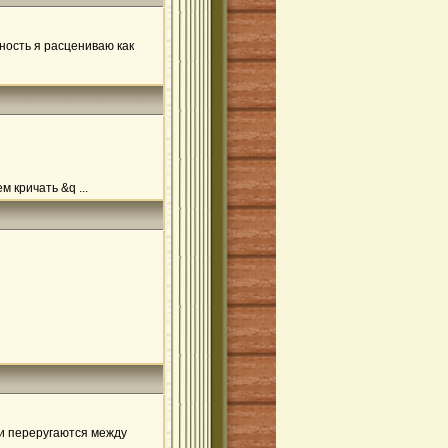
тность я расцениваю как
 кричать &q ...
ки переругаются между