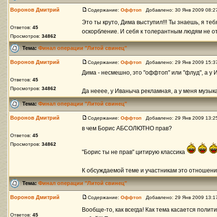
Воронов Дмитрий
Содержание:
Оффтоп
Добавлено: 30 Янв 2009 08:
Это ты круто, Дима выступил!!! Ты знаешь, я те
Ответов:
45
оскорбление. И себя к толерантным людям не отно
Просмотров:
34862
Тема:
Финал операции "Литой свинец"
Воронов Дмитрий
Содержание:
Оффтоп
Добавлено: 29 Янв 2009 15:
Дима - несмешно, это "оффтоп" или "флуд", а у И
Ответов:
45
Просмотров:
34862
Да нееее, у Иваныча рекламная, а у меня музыка
Тема:
Финал операции "Литой свинец"
Воронов Дмитрий
Содержание:
Оффтоп
Добавлено: 29 Янв 2009 13:
в чем Борис АБСОЛЮТНО прав?
Ответов:
45
Просмотров:
34862
"Борис ты не прав" цитирую классика
К обсуждаемой теме и участникам это отношени
Тема:
Финал операции "Литой свинец"
Воронов Дмитрий
Содержание:
Оффтоп
Добавлено: 29 Янв 2009 13:
Вообще-то, как всегда! Как тема касается поли
Ответов:
45