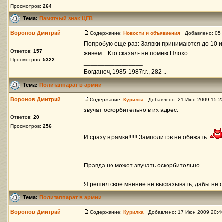
Просмотров:
264
Тема:
Памятный знак ЦГВ
Воронов Дмитрий
Содержание:
Новости и объявления
Добавлено: 05 
Попробую еще раз: Заявки принимаются до 10 ию
Ответов:
157
живем... Кто сказал- не помню Плохо
Просмотров:
5322
_________________
Богданеч, 1985-1987г.г., 282 ...
Тема:
Политаппарат в армии
Воронов Дмитрий
Содержание:
Курилка
Добавлено: 21 Июн 2009 15:
звучат оскорбительно в их адрес.
Ответов:
20
Просмотров:
256
И сразу в рамки!!!!!! Замполитов не обижать
Правда не может звучать оскорбительно.
Я решил свое мнение не высказывать, дабы не ос
Тема:
Политаппарат в армии
Воронов Дмитрий
Содержание:
Курилка
Добавлено: 17 Июн 2009 20: