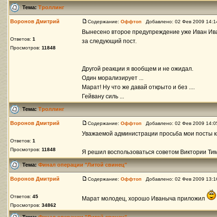
Тема:
Троллинг
Воронов Дмитрий
Содержание:
Оффтоп
Добавлено: 02 Фев 2009 14:
Вынесено второе предупреждение уже Иван Ив
Ответов:
1
за следующий пост.
Просмотров:
11848
Другой реакции я вообщем и не ожидал.
Один морализирует ...
Марат! Ну что же давай открыто и без ....
Гейвану силь ...
Тема:
Троллинг
Воронов Дмитрий
Содержание:
Оффтоп
Добавлено: 02 Фев 2009 14:
Уважаемой администрации просьба мои посты к
Ответов:
1
Просмотров:
11848
Я решил воспользоваться советом Виктории Тимил
Тема:
Финал операции "Литой свинец"
Воронов Дмитрий
Содержание:
Оффтоп
Добавлено: 02 Фев 2009 13:
Ответов:
45
Марат молодец, хорошо Иваныча приложил
Просмотров:
34862
Тема:
Финал операции "Литой свинец"