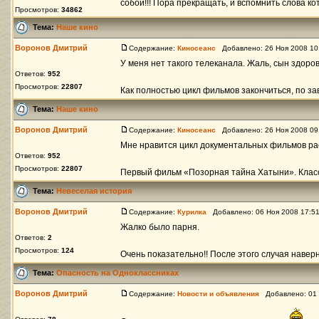
собой!!! Пора прекращать, и вспомнить слова кот
Просмотров:
34862
Тема:
Наше кино
Воронов Дмитрий
Содержание:
Киносеанс
Добавлено: 26 Ноя 2008 1
У меня нет такого телеканала. Жаль, сын здоров
Ответов:
952
Просмотров:
22807
Как полностью цикл фильмов закончиться, по за
Тема:
Наше кино
Воронов Дмитрий
Содержание:
Киносеанс
Добавлено: 26 Ноя 2008 0
Мне нравится цикл документальных фильмов рас
Ответов:
952
Просмотров:
22807
Первый фильм «Позорная тайна Хатыни». Класс
Тема:
Невеселая история
Воронов Дмитрий
Содержание:
Курилка
Добавлено: 06 Ноя 2008 17:5
Жалко было парня.
Ответов:
2
Просмотров:
124
Очень показательно!! После этого случая наверн
Тема:
Опасность на Одноклассниках
Воронов Дмитрий
Содержание:
Новости и объявления
Добавлено: 01 