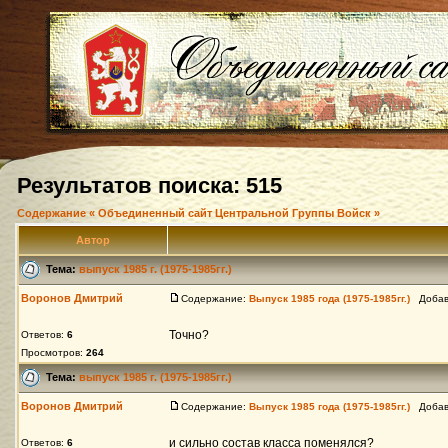
Результатов поиска: 515
Содержание « Объединенный сайт Центральной Группы Войск »
Автор
Тема:
выпуск 1985 г. (1975-1985гг.)
Воронов Дмитрий
Содержание:
Выпуск 1985 года (1975-1985гг.)
Добавл
Точно?
Ответов:
6
Просмотров:
264
Тема:
выпуск 1985 г. (1975-1985гг.)
Воронов Дмитрий
Содержание:
Выпуск 1985 года (1975-1985гг.)
Добавл
и сильно состав класса поменялся?
Ответов:
6