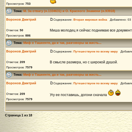
Просмотров:
753
Тема:
М. За отвагу (н.1334631) и О. Красного Знамени (н.93918)
Воронов Дмитрий
Содержание:
Вторая мировая война
Добавлено: 03 
Миша молодец я сейчас поднимаю все документы
Ответов:
50
Просмотров:
886
Тема:
Миф о Ташкенте, да и так, разговоры за жисть...
Воронов Дмитрий
Содержание:
Путешествуем по всему миру
Добавлен
В смысле размера, но с широкой душой.
Ответов:
209
Просмотров:
7579
Тема:
Миф о Ташкенте, да и так, разговоры за жисть...
Воронов Дмитрий
Содержание:
Путешествуем по всему миру
Добавлен
Ответов:
209
Угу ее поставишь, догони сначала
Просмотров:
7579
Страница
1
из
18