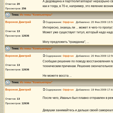
А дедовщина и партполитаппарат неразрыно свя
Ответов:
20
как и тогда, в 70-е, например, это явление возн
Просмотров:
256
Тема:
Из темы "Компьютеры"
Воронов Дмитрий
Содержание:
Оффтоп
Добавлено: 20 Фев 2009 13:
Интересно, знаешь ли ... может я чего-то пропу
Ответов:
13
Может уже существует титул, который надо на
Просмотров:
12636
Могу предложить "гражданка", ...
Тема:
Из темы "Компьютеры"
Воронов Дмитрий
Содержание:
Оффтоп
Добавлено: 20 Фев 2009 12:
Сообщаю решение по поводу восстановления пр
Ответов:
13
техническим причинам. Решение окончательное
Просмотров:
12636
Не можете восста ...
Тема:
Из темы "Компьютеры"
Воронов Дмитрий
Содержание:
Оффтоп
Добавлено: 19 Фев 2009 17:
После чего, Иваныч был плавно отправлен в ре
Ответов:
13
Просмотров:
12636
Девушки занимайтесь и дальше своей самореал