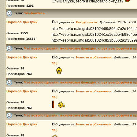
Ответов:
78
Слышал уже, этого и следовало ожидать
Просмотров:
4201
Тема:
Улыбнитесь
Воронов Дмитрий
Содержание:
Вокруг смеха
Добавлено: 24 Окт 2008
http://keep4u.ru/imgs/b/081024/89/896b7e2d10fecf
Ответов:
1553
http://keep4u.ru/imgs/b/081024/1e/1ea054b98645e
Просмотров:
16653
http://keep4u.ru/imgs/b/081024/3b/3b6562a2f3529
Тема:
Что нового (дизайн, технические функции, структура форума и пр
Воронов Дмитрий
Содержание:
Новости и объявления
Добавлено: 24 
пр.)
Ответов:
18
Просмотров:
753
Тема:
Что нового (дизайн, технические функции, структура форума и пр
Воронов Дмитрий
Содержание:
Новости и объявления
Добавлено: 24 
пр.)
Ответов:
18
Просмотров:
753
Тема:
Что нового (дизайн, технические функции, структура форума и пр
Воронов Дмитрий
Содержание:
Новости и объявления
Добавлено: 23 
пр.)
Ответов:
18