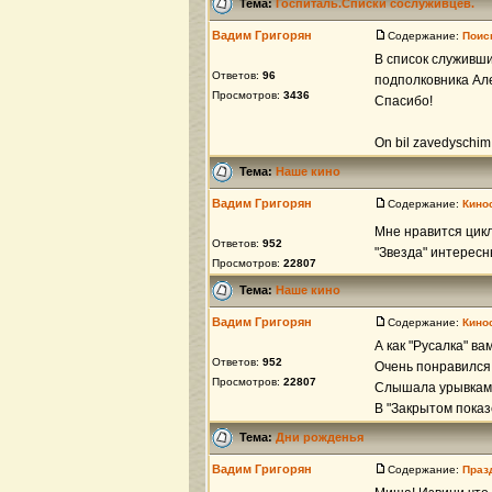
Тема:
Госпиталь.Списки сослуживцев.
Вадим Григорян
Содержание:
Поис
В список служивш
Ответов:
96
подполковника Ал
Просмотров:
3436
Спасибо!
On bil zavedyschim N
Тема:
Наше кино
Вадим Григорян
Содержание:
Кино
Мне нравится цик
Ответов:
952
"Звезда" интересн
Просмотров:
22807
Тема:
Наше кино
Вадим Григорян
Содержание:
Кино
А как "Русалка" ва
Ответов:
952
Очень понравился
Просмотров:
22807
Слышала урывками
В "Закрытом показ
Тема:
Дни рожденья
Вадим Григорян
Содержание:
Праз