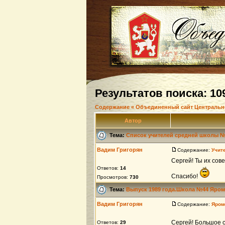
Результатов поиска: 10
Содержание « Объединенный сайт Центральн
Автор
Тема:
Список учителей средней школы 
Вадим Григорян
Содержание:
Учит
Сергей! Ты их сов
Ответов:
14
Спасибо!
Просмотров:
730
Тема:
Выпуск 1989 года.Школа №44 Яро
Вадим Григорян
Содержание:
Яром
Сергей! Большое 
Ответов:
29