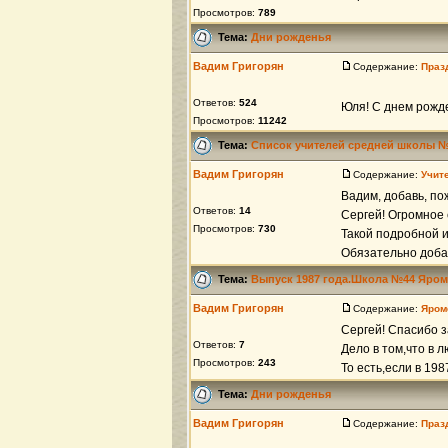
Просмотров:
789
Тема:
Дни рожденья
Вадим Григорян
Содержание:
Праз
Ответов:
524
Юля! С днем рожде
Просмотров:
11242
Тема:
Список учителей средней школы 
Вадим Григорян
Содержание:
Учит
Вадим, добавь, по
Ответов:
14
Сергей! Огромное 
Просмотров:
730
Такой подробной 
Обязательно доба
Тема:
Выпуск 1987 года.Школа №44 Яро
Вадим Григорян
Содержание:
Яром
Сергей! Спасибо 
Ответов:
7
Дело в том,что в 
Просмотров:
243
То есть,если в 198
Тема:
Дни рожденья
Вадим Григорян
Содержание:
Праз