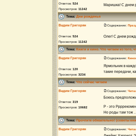
Ответов:
524
Маришка! С днем р
Просмотров:
11242
Тема:
Дни рожденья
Вадим Григорян
Содержание:
Праз
Олег! С днем рож
Ответов:
524
Просмотров:
11242
Тема:
Книги и кино. Что читаем из того, 
Вадим Григорян
Содержание:
Кино
Ярмольник в каждой
Ответов:
120
такие передачи, как
Просмотров:
3234
Тема:
Что сейчас читаем
Вадим Григорян
Содержание:
Чита
Боюсь предположит
Ответов:
319
Р - это Рррреком
Просмотров:
10682
Но роды там тож ..
Тема:
Прочтите обязательно! (советы кн
Вадим Григорян
Содержание:
Чита
Джеймс Хэрриот, "