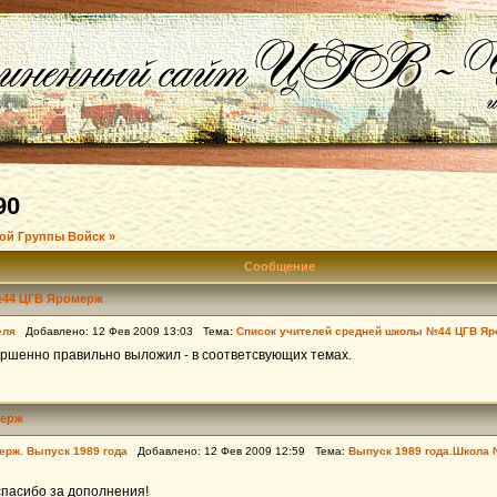
90
ой Группы Войск »
Сообщение
№44 ЦГВ Яромерж
еля
Добавлено: 12 Фев 2009 13:03 Тема:
Список учителей средней школы №44 ЦГВ Я
ершенно правильно выложил - в соответсвующих темах.
мерж
ерж. Выпуск 1989 года
Добавлено: 12 Фев 2009 12:59 Тема:
Выпуск 1989 года.Школа
спасибо за дополнения!