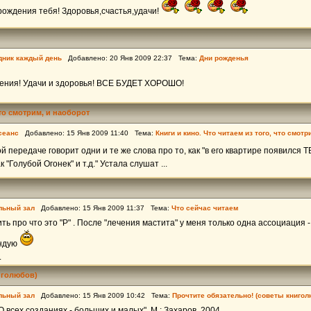
ождения тебя! Здоровья,счастья,удачи!
дник каждый день
Добавлено: 20 Янв 2009 22:37 Тема:
Дни рожденья
дения! Удачи и здоровья! ВСЕ БУДЕТ ХОРОШО!
что смотрим, и наоборот
сеанс
Добавлено: 15 Янв 2009 11:40 Тема:
Книги и кино. Что читаем из того, что смотр
 передаче говорит одни и те же слова про то, как "в его квартире появился ТВ
 "Голубой Огонек" и т.д." Устала слушат ...
льный зал
Добавлено: 15 Янв 2009 11:37 Тема:
Что сейчас читаем
ь про что это "Р" . После "лечения мастита" у меня только одна ассоциация -
ендую
.
иголюбов)
льный зал
Добавлено: 15 Янв 2009 10:42 Тема:
Прочтите обязательно! (советы книгол
О всех созданиях - больших и малых", М.: Захаров, 2004