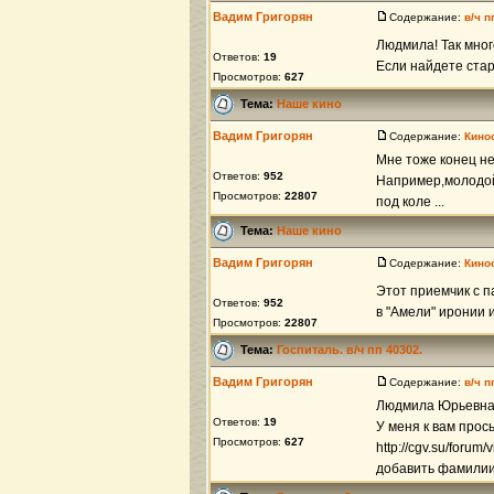
Вадим Григорян
Содержание:
в/ч 
Людмила! Так мног
Ответов:
19
Если найдете ста
Просмотров:
627
Тема:
Наше кино
Вадим Григорян
Содержание:
Кино
Мне тоже конец не
Ответов:
952
Например,молодой 
Просмотров:
22807
под коле ...
Тема:
Наше кино
Вадим Григорян
Содержание:
Кино
Этот приемчик с п
Ответов:
952
в "Амели" иронии 
Просмотров:
22807
Тема:
Госпиталь. в/ч пп 40302.
Вадим Григорян
Содержание:
в/ч 
Людмила Юрьевна,
Ответов:
19
У меня к вам прось
Просмотров:
627
http://cgv.su/forum
добавить фамилии,т