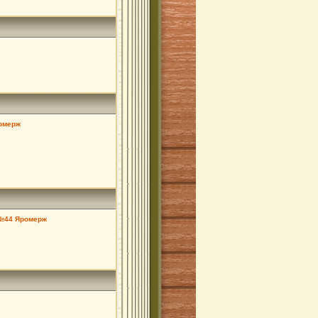
омерж
 №44 Яромерж