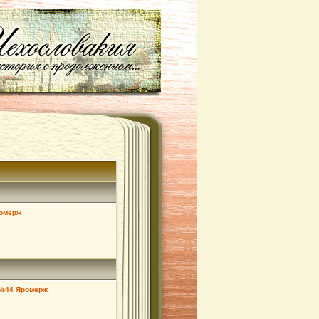
ромерж
 №44 Яромерж