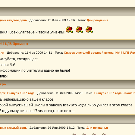
дник каждый день
Добавлено: 12 Фев 2009 12:56 Тема:
Дни рожденья
ния! Всех благ тебе и твоим близким!
№44 ЦГВ Яромерж
еля
Добавлено: 11 Фев 2009 14:31 Тема:
Список учителей средней школы №44 ЦГВ Яр
жалуйста, следующее:
спасибо!
информации по учителям давно не было!
влю!
мерж
ерж. Выпуск 1987 года
Добавлено: 11 Фев 2009 14:28 Тема:
Выпуск 1987 года.Школа
за информацию о вашем классе.
любой выпуск нашей школы я заношу всех,кто когда либо учился в этом классе.
7 году выпустилось 17 человек,то это не з ...
дник каждый день
Добавлено: 26 Янв 2009 14:12 Тема:
Дни рожденья