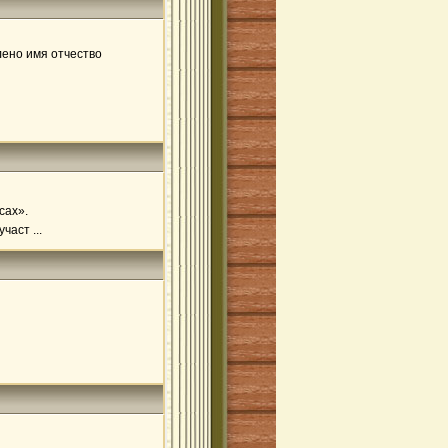
лено имя отчество
сах».
аст ...