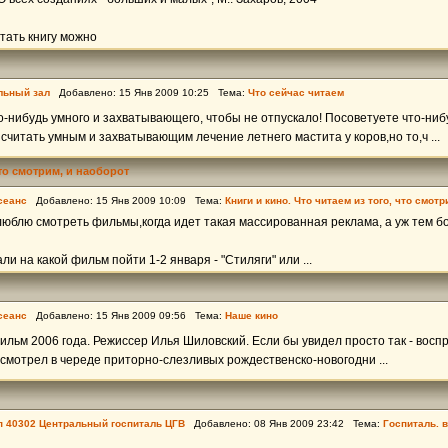
тать книгу можно
льный зал
Добавлено: 15 Янв 2009 10:25 Тема:
Что сейчас читаем
го-нибудь умного и захватывающего, чтобы не отпускало! Посоветуете что-ни
считать умным и захватывающим лечение летнего мастита у коров,но то,ч ...
что смотрим, и наоборот
сеанс
Добавлено: 15 Янв 2009 10:09 Тема:
Книги и кино. Что читаем из того, что смотр
люблю смотреть фильмы,когда идет такая массированная реклама, а уж тем б
и на какой фильм пойти 1-2 января - "Стиляги" или ...
сеанс
Добавлено: 15 Янв 2009 09:56 Тема:
Наше кино
Фильм 2006 года. Режиссер Илья Шиловский. Если бы увидел просто так - восп
посмотрел в череде приторно-слезливых рождественско-новогодни ...
пп 40302 Центральный госпиталь ЦГВ
Добавлено: 08 Янв 2009 23:42 Тема:
Госпиталь. в