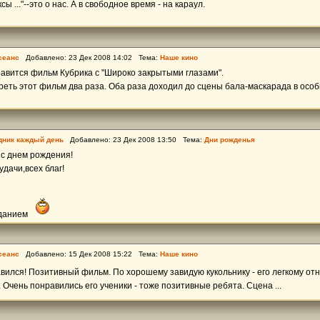
ы ..."--это о нас. А в свободное время - на караул.
сеанс
Добавлено: 23 Дек 2008 14:02 Тема:
Наше кино
авится фильм Кубрика с "Широко закрытыми глазами".
еть этот фильм два раза. Оба раза доходил до сцены бала-маскарада в осо
дник каждый день
Добавлено: 23 Дек 2008 13:50 Тема:
Дни рожденья
 с днем рождения!
удачи,всех благ!
зданием
сеанс
Добавлено: 15 Дек 2008 15:22 Тема:
Наше кино
вился! Позитивный фильм. По хорошему завидую кукольнику - его легкому о
 Очень понравились его ученики - тоже позитивные ребята. Сцена ...