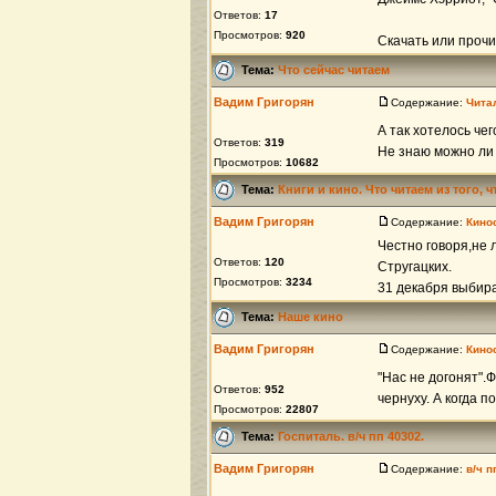
Ответов:
17
Просмотров:
920
Скачать или прочи
Тема:
Что сейчас читаем
Вадим Григорян
Содержание:
Чита
А так хотелось че
Ответов:
319
Не знаю можно ли 
Просмотров:
10682
Тема:
Книги и кино. Что читаем из того, 
Вадим Григорян
Содержание:
Кино
Честно говоря,не 
Ответов:
120
Стругацких.
Просмотров:
3234
31 декабря выбирал
Тема:
Наше кино
Вадим Григорян
Содержание:
Кино
"Нас не догонят".
Ответов:
952
чернуху. А когда 
Просмотров:
22807
Тема:
Госпиталь. в/ч пп 40302.
Вадим Григорян
Содержание:
в/ч 