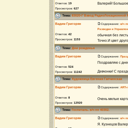
Валерий! Большое
Ответов:
19
Просмотров:
627
Тема:
83020-Г Взвод РадиоЛокационной 
Вадим Григорян
Содержание:
в/ч 
Разведки и Управле
Ответов:
42
обычная без листь
Просмотров:
1153
Точно.И цвет друго
Тема:
Дни рожденья
Вадим Григорян
Содержание:
Праз
Поздравляю с дне
Ответов:
524
Девчонки! С празд
Просмотров:
11242
Тема:
Художница Евгения Гапчинская
Вадим Григорян
Содержание:
ART-
Ответов:
8
Очень милые карт
Просмотров:
12920
Тема:
Госпиталь. в/ч пп 40302.
Вадим Григорян
Содержание:
в/ч 
Я. Кузнецов Валер