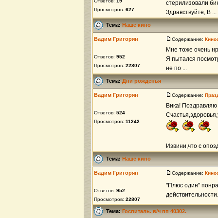
Ответов:
19
стерилизовали бикс
Просмотров:
627
Здравствуйте, В ...
Тема:
Наше кино
Вадим Григорян
Содержание:
Кино
Мне тоже очень нр
Ответов:
952
Я пытался посмотр
Просмотров:
22807
не по ...
Тема:
Дни рожденья
Вадим Григорян
Содержание:
Праз
Вика! Поздравляю
Ответов:
524
Счастья,здоровья,
Просмотров:
11242
Извини,что с опо
Тема:
Наше кино
Вадим Григорян
Содержание:
Кино
"Плюс один" понра
Ответов:
952
действительности.
Просмотров:
22807
Тема:
Госпиталь. в/ч пп 40302.