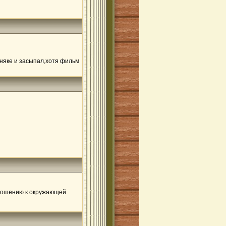
бняке и засыпал,хотя фильм
тношению к окружающей