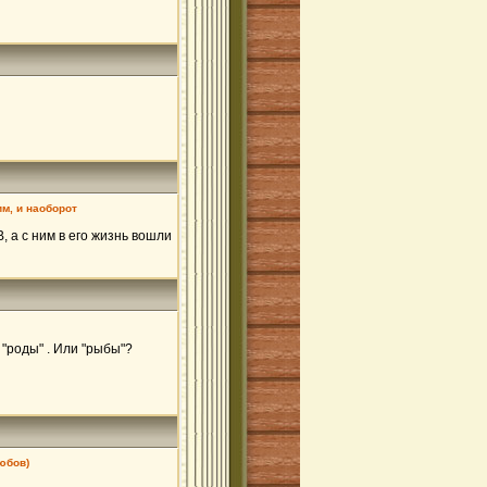
им, и наоборот
, а с ним в его жизнь вошли
 "роды" . Или "рыбы"?
юбов)