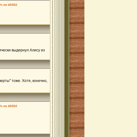
/ч пп 40302.
ически выдернул Алису из
рты" тоже. Хотя, конечно,
/ч пп 40302.