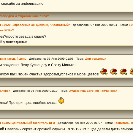
 спасибо за информацию!
Разведки и Управления РЛРиУ
пп 83020, Управление 48 Дивизии, "Ароматный"
Добавлено: 07 Янв 2009 00:04 Тема:
83
ния РЛРиУ
ев?просто звезда в овале?
й у повседневки.
дник каждый день
Добавлено: 06 Янв 2009 01:06 Тема:
Дни рожденья
м рождения Лену Кузнецову и Свету Минько!
ником вас! Любви,счастья,здоровья,успехов и море цветов!
галерея
Добавлено: 05 Янв 2009 01:10 Тема:
Художница Евгения Гапчинская
инки! Про принцесс вообще класс!
пп 40302 Центральный госпиталь ЦГВ
Добавлено: 05 Янв 2009 01:07 Тема:
Госпиталь. в
ий Павлович.сержант срочной службы 1976-1978гг. "...где делали дистиллиро