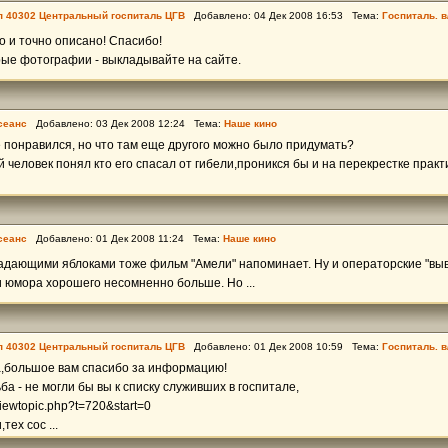
пп 40302 Центральный госпиталь ЦГВ
Добавлено: 04 Дек 2008 16:53 Тема:
Госпиталь. в
о и точно описано! Спасибо!
рые фотографии - выкладывайте на сайте.
сеанс
Добавлено: 03 Дек 2008 12:24 Тема:
Наше кино
 понравился, но что там еще другого можно было придумать?
человек понял кто его спасал от гибели,проникся бы и на перекрестке практ
сеанс
Добавлено: 01 Дек 2008 11:24 Тема:
Наше кино
адающими яблоками тоже фильм "Амели" напоминает. Ну и операторские "выве
и юмора хорошего несомненно больше. Но ...
пп 40302 Центральный госпиталь ЦГВ
Добавлено: 01 Дек 2008 10:59 Тема:
Госпиталь. в
большое вам спасибо за информацию!
ба - не могли бы вы к списку служивших в госпитале,
/viewtopic.php?t=720&start=0
ех сос ...