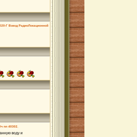
020-Г Взвод РадиоЛокационной
/ч пп 40302.
ванную воду и