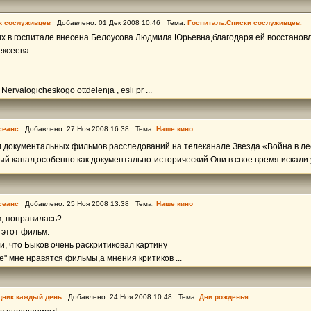
к сослуживцев
Добавлено: 01 Дек 2008 10:46 Тема:
Госпиталь.Списки сослуживцев.
их в госпитале внесена Белоусова Людмила Юрьевна,благодаря ей восстанов
ексеева.
ervalogicheskogo ottdelenja , esli pr ...
сеанс
Добавлено: 27 Ноя 2008 16:38 Тема:
Наше кино
л документальных фильмов расследований на телеканале Звезда «Война в ле
ый канал,особенно как документально-исторический.Они в свое время искали уч
сеанс
Добавлено: 25 Ноя 2008 13:38 Тема:
Наше кино
м, понравилась?
 этот фильм.
, что Быков очень раскритиковал картину
е" мне нравятся фильмы,а мнения критиков ...
дник каждый день
Добавлено: 24 Ноя 2008 10:48 Тема:
Дни рожденья