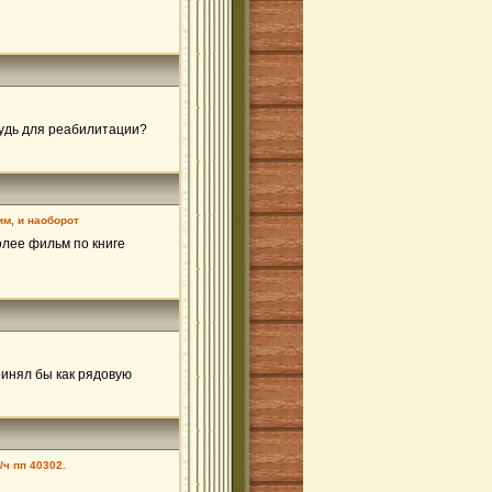
будь для реабилитации?
им, и наоборот
олее фильм по книге
ринял бы как рядовую
/ч пп 40302.