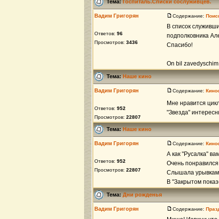
Тема:
Госпиталь.Списки сослуживцев.
Вадим Григорян
Содержание:
Поис
В список служивш
Ответов:
96
подполковника Ал
Просмотров:
3436
Спасибо!
On bil zavedyschim N
Тема:
Наше кино
Вадим Григорян
Содержание:
Кино
Мне нравится цик
Ответов:
952
"Звезда" интересн
Просмотров:
22807
Тема:
Наше кино
Вадим Григорян
Содержание:
Кино
А как "Русалка" ва
Ответов:
952
Очень понравился
Просмотров:
22807
Слышала урывками
В "Закрытом показ
Тема:
Дни рожденья
Вадим Григорян
Содержание:
Праз