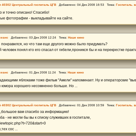
пп 40302 Центральный госпиталь ЦГВ
Добавлено: 04 Дек 2008 16:53 Тема:
Госпиталь. в
о и точно описано! Спасибо!
рые фотографии - выкладывайте на сайте.
сеанс
Добавлено: 03 Дек 2008 12:24 Тема:
Наше кино
 понравился, но что там еще другого можно было придумать?
человек понял кто его спасал от гибели,проникся бы и на перекрестке практ
сеанс
Добавлено: 01 Дек 2008 11:24 Тема:
Наше кино
адающими яблоками тоже фильм "Амели" напоминает. Ну и операторские "выве
и юмора хорошего несомненно больше. Но ...
пп 40302 Центральный госпиталь ЦГВ
Добавлено: 01 Дек 2008 10:59 Тема:
Госпиталь. в
большое вам спасибо за информацию!
ба - не могли бы вы к списку служивших в госпитале,
/viewtopic.php?t=720&start=0
ех сос ...