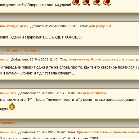
ождения тебя! Здоровья,счастья,удачи!
дник каждый день
Добавлено: 20 Янв 2009 22:37 Тема:
Дни рожденья
дения! Удачи и здоровья! ВСЕ БУДЕТ ХОРОШО!
что смотрим, и наоборот
сеанс
Добавлено: 15 Янв 2009 11:40 Тема:
Книги и кино. Что читаем из того, что смотр
 передаче говорит одни и те же слова про то, как "в его квартире появился ТВ
 "Голубой Огонек" и т.д." Устала слушат ...
льный зал
Добавлено: 15 Янв 2009 11:37 Тема:
Что сейчас читаем
ь про что это "Р" . После "лечения мастита" у меня только одна ассоциация -
ендую
.
иголюбов)
льный зал
Добавлено: 15 Янв 2009 10:42 Тема:
Прочтите обязательно! (советы книгол
О всех созданиях - больших и малых", М.: Захаров, 2004