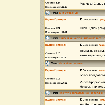
Ответов:
524
Маришка! С днем р
Просмотров:
11242
Тема:
Дни рожденья
Вадим Григорян
Содержание:
Праз
Олег! С днем рож
Ответов:
524
Просмотров:
11242
Тема:
Книги и кино. Что читаем из того, 
Вадим Григорян
Содержание:
Кино
Ярмольник в каждой
Ответов:
120
такие передачи, как
Просмотров:
3234
Тема:
Что сейчас читаем
Вадим Григорян
Содержание:
Чита
Боюсь предположит
Ответов:
319
Р - это Рррреком
Просмотров:
10682
Но роды там тож ..
Тема:
Прочтите обязательно! (советы кн
Вадим Григорян
Содержание:
Чита
Джеймс Хэрриот, "