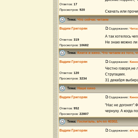
Ответов:
17
Просмотров:
920
Скачать или прочи
Тема:
Что сейчас читаем
Вадим Григорян
Содержание:
Чита
А так хотелось че
Ответов:
319
Не знаю можно ли 
Просмотров:
10682
Тема:
Книги и кино. Что читаем из того, 
Вадим Григорян
Содержание:
Кино
Честно говоря,не 
Ответов:
120
Стругацких.
Просмотров:
3234
31 декабря выбирал
Тема:
Наше кино
Вадим Григорян
Содержание:
Кино
"Нас не догонят".
Ответов:
952
чернуху. А когда 
Просмотров:
22807
Тема:
Госпиталь. в/ч пп 40302.
Вадим Григорян
Содержание:
в/ч 