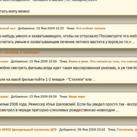
тать книгу можно
льный зал
Добавлено: 15 Янв 2009 10:25 Тема:
Что сейчас читаем
го-нибудь умного и захватывающего, чтобы не отпускало! Посоветуете что-ни
считать умным и захватывающим лечение летнего мастита у коров,но то,ч ...
что смотрим, и наоборот
сеанс
Добавлено: 15 Янв 2009 10:09 Тема:
Книги и кино. Что читаем из того, что смотр
люблю смотреть фильмы,когда идет такая массированная реклама, а уж тем б
и на какой фильм пойти 1-2 января - "Стиляги" или ...
сеанс
Добавлено: 15 Янв 2009 09:56 Тема:
Наше кино
Фильм 2006 года. Режиссер Илья Шиловский. Если бы увидел просто так - восп
посмотрел в череде приторно-слезливых рождественско-новогодни ...
пп 40302 Центральный госпиталь ЦГВ
Добавлено: 08 Янв 2009 23:42 Тема:
Госпиталь. в