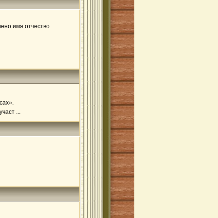
лено имя отчество
сах».
аст ...