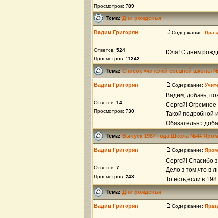
Просмотров:
789
Тема:
Дни рожденья
Вадим Григорян
Содержание:
Праз
Ответов:
524
Юля! С днем рожде
Просмотров:
11242
Тема:
Список учителей средней школы 
Вадим Григорян
Содержание:
Учит
Вадим, добавь, по
Ответов:
14
Сергей! Огромное 
Просмотров:
730
Такой подробной 
Обязательно доба
Тема:
Выпуск 1987 года.Школа №44 Яро
Вадим Григорян
Содержание:
Яром
Сергей! Спасибо 
Ответов:
7
Дело в том,что в 
Просмотров:
243
То есть,если в 198
Тема:
Дни рожденья
Вадим Григорян
Содержание:
Праз