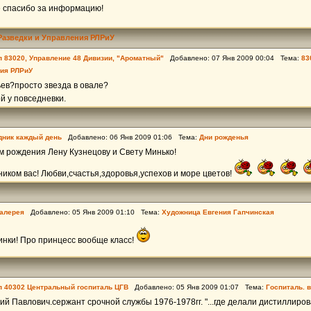
 спасибо за информацию!
Разведки и Управления РЛРиУ
пп 83020, Управление 48 Дивизии, "Ароматный"
Добавлено: 07 Янв 2009 00:04 Тема:
83
ния РЛРиУ
ев?просто звезда в овале?
й у повседневки.
дник каждый день
Добавлено: 06 Янв 2009 01:06 Тема:
Дни рожденья
м рождения Лену Кузнецову и Свету Минько!
ником вас! Любви,счастья,здоровья,успехов и море цветов!
галерея
Добавлено: 05 Янв 2009 01:10 Тема:
Художница Евгения Гапчинская
инки! Про принцесс вообще класс!
пп 40302 Центральный госпиталь ЦГВ
Добавлено: 05 Янв 2009 01:07 Тема:
Госпиталь. в
ий Павлович.сержант срочной службы 1976-1978гг. "...где делали дистиллиро