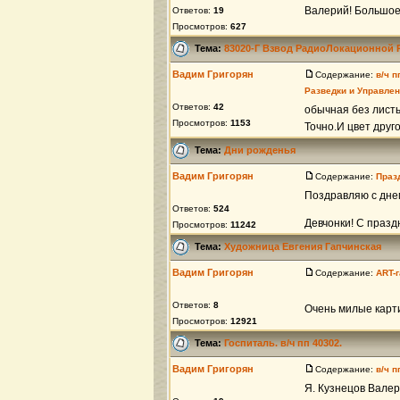
Валерий! Большое
Ответов:
19
Просмотров:
627
Тема:
83020-Г Взвод РадиоЛокационной 
Вадим Григорян
Содержание:
в/ч 
Разведки и Управле
Ответов:
42
обычная без листь
Просмотров:
1153
Точно.И цвет друго
Тема:
Дни рожденья
Вадим Григорян
Содержание:
Праз
Поздравляю с дне
Ответов:
524
Девчонки! С празд
Просмотров:
11242
Тема:
Художница Евгения Гапчинская
Вадим Григорян
Содержание:
ART-
Ответов:
8
Очень милые карт
Просмотров:
12921
Тема:
Госпиталь. в/ч пп 40302.
Вадим Григорян
Содержание:
в/ч 
Я. Кузнецов Валер