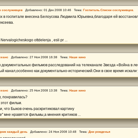
к сослуживцев
Добавлено: 01 Дек 2008 10:46 Тема:
Госпиталь.Списки сослуживцев.
их в госпитале внесена Белоусова Людмила Юрьевна,благодаря ей восстанов
ексеева.
ervalogicheskogo ottdelenja , esli pr ...
сеанс
Добавлено: 27 Ноя 2008 16:38 Тема:
Наше кино
л документальных фильмов расследований на телеканале Звезда «Война в ле
ый канал,особенно как документально-исторический.Они в свое время искали уч
сеанс
Добавлено: 25 Ноя 2008 13:38 Тема:
Наше кино
м, понравилась?
 этот фильм.
, что Быков очень раскритиковал картину
е" мне нравятся фильмы,а мнения критиков ...
дник каждый день
Добавлено: 24 Ноя 2008 10:48 Тема:
Дни рожденья