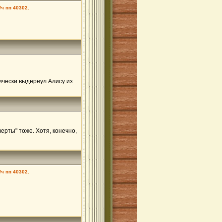
/ч пп 40302.
ически выдернул Алису из
рты" тоже. Хотя, конечно,
/ч пп 40302.