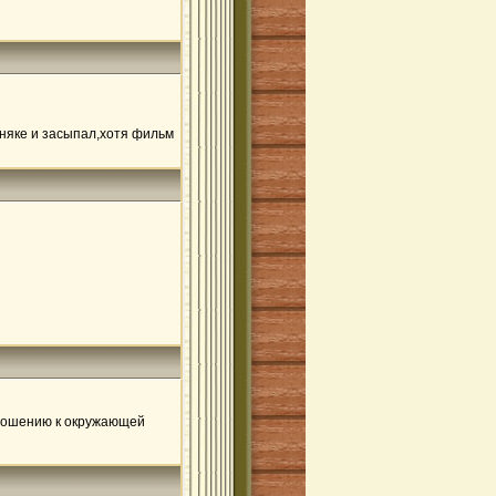
бняке и засыпал,хотя фильм
тношению к окружающей