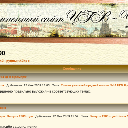
90
ой Группы Войск »
Сообщение
№44 ЦГВ Яромерж
еля
Добавлено: 12 Фев 2009 13:03 Тема:
Список учителей средней школы №44 ЦГВ Я
ершенно правильно выложил - в соответсвующих темах.
мерж
ерж. Выпуск 1989 года
Добавлено: 12 Фев 2009 12:59 Тема:
Выпуск 1989 года.Школа
спасибо за дополнения!