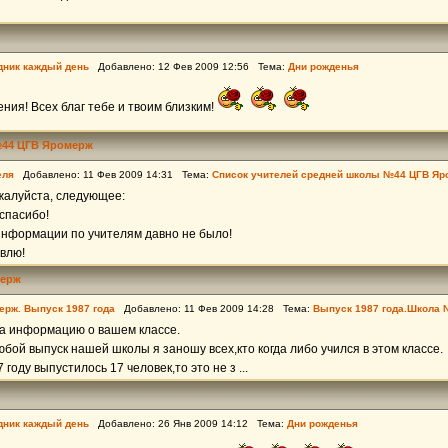
дник каждый день
Добавлено: 12 Фев 2009 12:56 Тема:
Дни рожденья
ния! Всех благ тебе и твоим близким!
№44 ЦГВ Яромерж
еля
Добавлено: 11 Фев 2009 14:31 Тема:
Список учителей средней школы №44 ЦГВ Яр
жалуйста, следующее:
спасибо!
информации по учителям давно не было!
влю!
мерж
ерж. Выпуск 1987 года
Добавлено: 11 Фев 2009 14:28 Тема:
Выпуск 1987 года.Школа
за информацию о вашем классе.
любой выпуск нашей школы я заношу всех,кто когда либо учился в этом классе.
7 году выпустилось 17 человек,то это не з ...
дник каждый день
Добавлено: 26 Янв 2009 14:12 Тема:
Дни рожденья