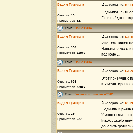
Вадим Григорян
Содержание:
в/ч 
Людмила! Так мног
Ответов:
19
Если найдете ста
Просмотров:
627
Тема:
Наше кино
Вадим Григорян
Содержание:
Кино
Мне тоже конец не
Ответов:
952
Например,молодой 
Просмотров:
22807
под коле ...
Тема:
Наше кино
Вадим Григорян
Содержание:
Кино
Этот приемчик с п
Ответов:
952
в "Амели" иронии 
Просмотров:
22807
Тема:
Госпиталь. в/ч пп 40302.
Вадим Григорян
Содержание:
в/ч 
Людмила Юрьевна,
Ответов:
19
У меня к вам прось
Просмотров:
627
http://cgv.su/forum
добавить фамилии,т