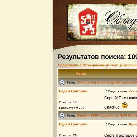
Результатов поиска: 10
Содержание « Объединенный сайт Центральн
Автор
Тема:
Список учителей средней школы 
Вадим Григорян
Содержание:
Учит
Сергей! Ты их сов
Ответов:
14
Спасибо!
Просмотров:
730
Тема:
Выпуск 1989 года.Школа №44 Яро
Вадим Григорян
Содержание:
Яром
Сергей! Большое 
Ответов:
29