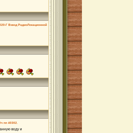
020-Г Взвод РадиоЛокационной
/ч пп 40302.
ванную воду и