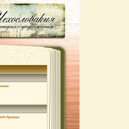
ромерж
 №44 Яромерж