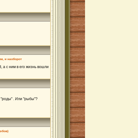
им, и наоборот
, а с ним в его жизнь вошли
 "роды" . Или "рыбы"?
юбов)