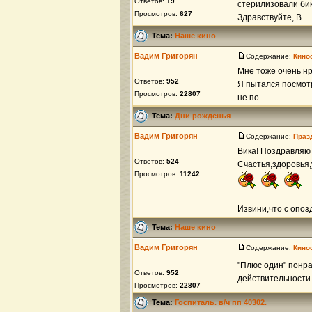
Ответов:
19
стерилизовали бикс
Просмотров:
627
Здравствуйте, В ...
Тема:
Наше кино
Вадим Григорян
Содержание:
Кино
Мне тоже очень нр
Ответов:
952
Я пытался посмотр
Просмотров:
22807
не по ...
Тема:
Дни рожденья
Вадим Григорян
Содержание:
Праз
Вика! Поздравляю
Ответов:
524
Счастья,здоровья,
Просмотров:
11242
Извини,что с опо
Тема:
Наше кино
Вадим Григорян
Содержание:
Кино
"Плюс один" понра
Ответов:
952
действительности.
Просмотров:
22807
Тема:
Госпиталь. в/ч пп 40302.