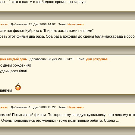
ы ..."--это о нас. А в свободное время - на караул.
сеанс
Добавлено: 23 Дек 2008 14:02 Тема:
Наше кино
авится фильм Кубрика с "Широко закрытыми глазами".
еть этот фильм два раза. Оба раза доходил до сцены бала-маскарада в осо
дник каждый день
Добавлено: 23 Дек 2008 13:50 Тема:
Дни рожденья
 с днем рождения!
удачи,всех благ!
зданием
сеанс
Добавлено: 15 Дек 2008 15:22 Тема:
Наше кино
вился! Позитивный фильм. По хорошему завидую кукольнику - его легкому о
 Очень понравились его ученики - тоже позитивные ребята. Сцена ...