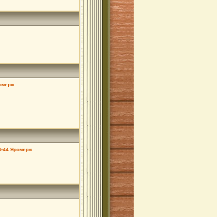
омерж
 №44 Яромерж