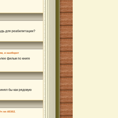
будь для реабилитации?
им, и наоборот
олее фильм по книге
ринял бы как рядовую
/ч пп 40302.