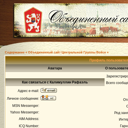
Содержание « Объединенный сайт Центральной Группы Войск »
Профиль пользовате
Аватара
О пользоват
Зарегистрир
Как связаться с Калимуллин Рафаэль
Всего сообщ
Адрес e-mail:
Личное сообщение:
От
MSN Messenger:
Yahoo Messenger:
Род зан
AIM Address:
Инте
ICQ Number:
Гарн