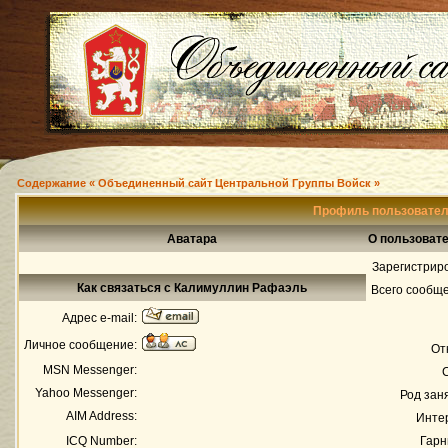
Содержание « Объединенный сайт Центральной Группы Войск »
Профиль пользовате
Аватара
О пользоват
Зарегистрир
Как связаться с Калимуллин Рафаэль
Всего сообщ
Адрес e-mail:
Личное сообщение:
От
MSN Messenger:
Yahoo Messenger:
Род зан
AIM Address:
Инте
ICQ Number:
Гарн