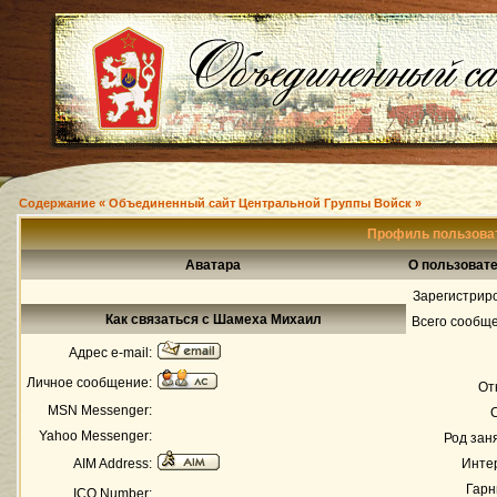
Содержание « Объединенный сайт Центральной Группы Войск »
Профиль пользова
Аватара
О пользоват
Зарегистрир
Как связаться с Шамеха Михаил
Всего сообщ
Адрес e-mail:
Личное сообщение:
От
MSN Messenger:
Yahoo Messenger:
Род зан
AIM Address:
Инте
Гарн
ICQ Number: