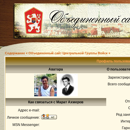
Содержание « Объединенный сайт Центральной Группы Войск »
Профиль пользова
Аватара
О пользоват
Зарегистрир
Всего сообщ
От
Как связаться с Марат Ахмеров
Адрес e-mail:
Род зан
Личное сообщение:
Инте
MSN Messenger:
Гарн