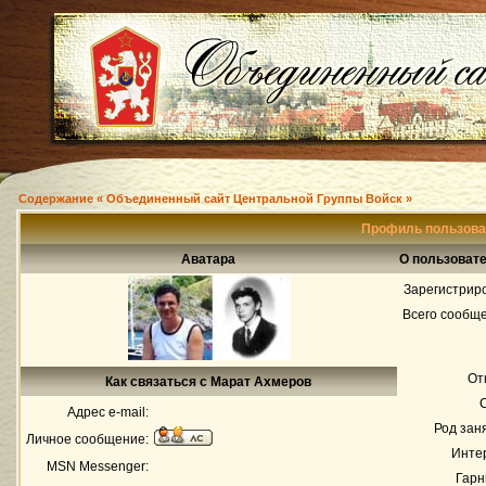
Содержание « Объединенный сайт Центральной Группы Войск »
Профиль пользова
Аватара
О пользоват
Зарегистрир
Всего сообщ
От
Как связаться с Марат Ахмеров
Адрес e-mail:
Род зан
Личное сообщение:
Инте
MSN Messenger:
Гарн