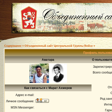
Содержание « Объединенный сайт Центральной Группы Войск »
Профиль пользова
Аватара
О пользоват
Зарегистрир
Всего сообщ
От
Как связаться с Марат Ахмеров
Адрес e-mail:
Род зан
Личное сообщение:
Инте
MSN Messenger:
Гарн