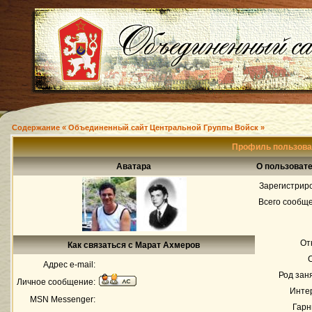
Содержание « Объединенный сайт Центральной Группы Войск »
Профиль пользова
Аватара
О пользоват
Зарегистрир
Всего сообщ
От
Как связаться с Марат Ахмеров
Адрес e-mail:
Род зан
Личное сообщение:
Инте
MSN Messenger:
Гарн