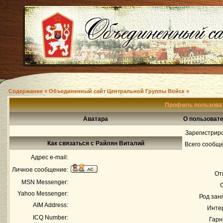
Содержание « Объединенный сайт Центральной Группы Войск »
Профиль пользова
Аватара
О пользоват
Зарегистрир
Как связаться с Райлян Виталий
Всего сообщ
Адрес e-mail:
Личное сообщение:
От
MSN Messenger:
Yahoo Messenger:
Род зан
AIM Address:
Инте
ICQ Number:
Гарн