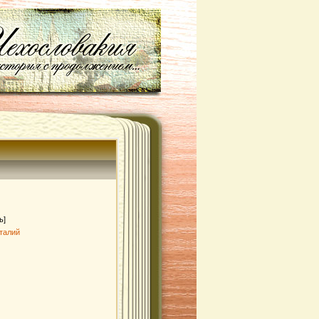
ь]
талий