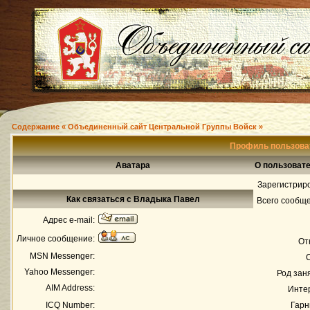
Содержание « Объединенный сайт Центральной Группы Войск »
Профиль пользова
Аватара
О пользоват
Зарегистрир
Как связаться с Владыка Павел
Всего сообщ
Адрес e-mail:
Личное сообщение:
От
MSN Messenger:
Yahoo Messenger:
Род зан
AIM Address:
Инте
ICQ Number:
Гарн