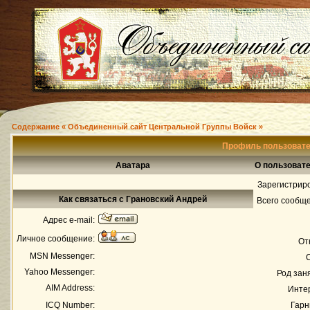
Содержание « Объединенный сайт Центральной Группы Войск »
Профиль пользовате
Аватара
О пользоват
Зарегистрир
Как связаться с Грановский Андрей
Всего сообщ
Адрес e-mail:
Личное сообщение:
От
MSN Messenger:
Yahoo Messenger:
Род зан
AIM Address:
Инте
ICQ Number:
Гарн