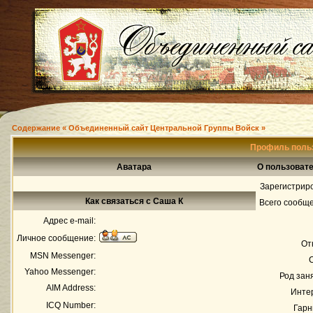
Содержание « Объединенный сайт Центральной Группы Войск »
Профиль поль
Аватара
О пользоват
Зарегистрир
Как связаться с Саша К
Всего сообщ
Адрес e-mail:
Личное сообщение:
От
MSN Messenger:
Yahoo Messenger:
Род зан
AIM Address:
Инте
ICQ Number:
Гарн