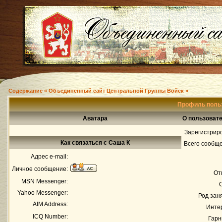
Содержание « Объединенный сайт Центральной Группы Войск »
Профиль поль
Аватара
О пользоват
Зарегистрир
Как связаться с Саша К
Всего сообщ
Адрес e-mail:
Личное сообщение:
От
MSN Messenger:
Yahoo Messenger:
Род зан
AIM Address:
Инте
ICQ Number:
Гарн