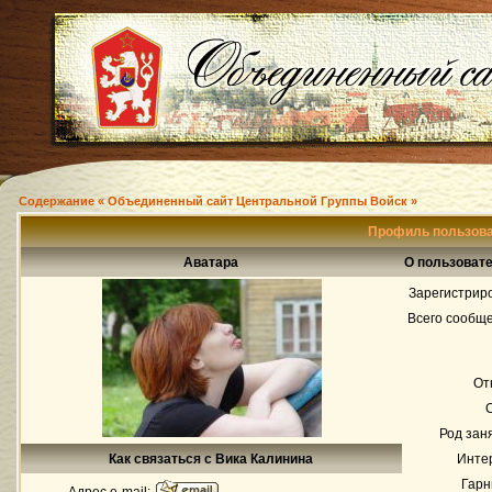
Содержание « Объединенный сайт Центральной Группы Войск »
Профиль пользова
Аватара
О пользоват
Зарегистрир
Всего сообщ
От
Род зан
Как связаться с Вика Калинина
Инте
Гарн