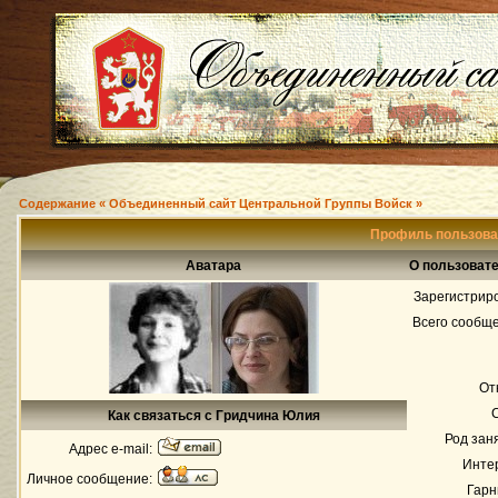
Содержание « Объединенный сайт Центральной Группы Войск »
Профиль пользова
Аватара
О пользоват
Зарегистрир
Всего сообщ
От
Как связаться с Гридчина Юлия
Род зан
Адрес e-mail:
Инте
Личное сообщение:
Гарн