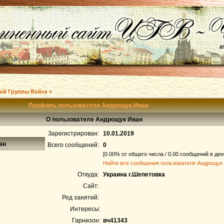
ой Группы Войск »
Профиль пользователя Андрощук Иван
О пользователе Андрощук Иван
Зарегистрирован:
10.01.2019
ан
Всего сообщений:
0
[0.00% от общего числа / 0.00 сообщений в ден
Найти все сообщения пользователя Андрощук
Откуда:
Украина г.Шепетовка
Сайт:
Род занятий:
Интересы:
Гарнизон:
вч41343