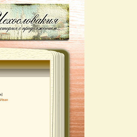
ь]
 Иван