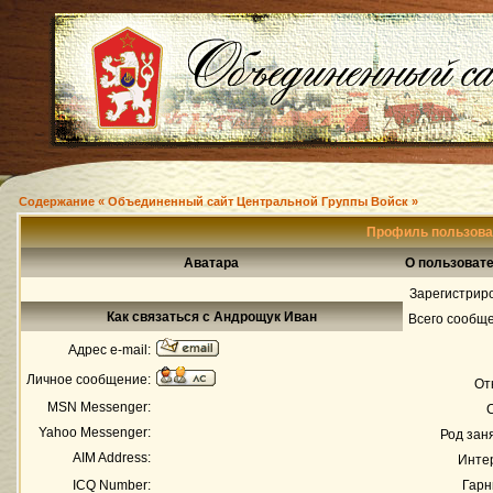
Содержание « Объединенный сайт Центральной Группы Войск »
Профиль пользова
Аватара
О пользоват
Зарегистрир
Как связаться с Андрощук Иван
Всего сообщ
Адрес e-mail:
Личное сообщение:
От
MSN Messenger:
Yahoo Messenger:
Род зан
AIM Address:
Инте
ICQ Number:
Гарн