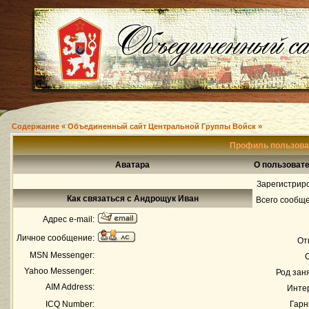
Содержание « Объединенный сайт Центральной Группы Войск »
Профиль пользова
Аватара
О пользоват
Зарегистрир
Как связаться с Андрощук Иван
Всего сообщ
Адрес e-mail:
Личное сообщение:
От
MSN Messenger:
Yahoo Messenger:
Род зан
AIM Address:
Инте
ICQ Number:
Гарн