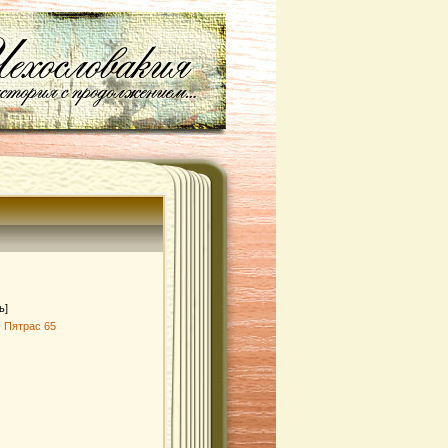
ь]
 Пятрас 65