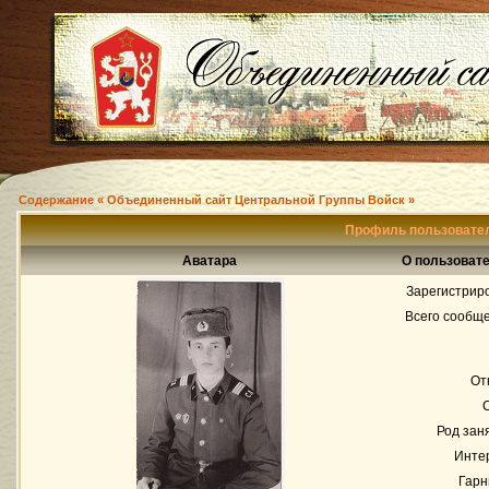
Содержание « Объединенный сайт Центральной Группы Войск »
Профиль пользовател
Аватара
О пользовате
Зарегистрир
Всего сообщ
От
Род зан
Инте
Гарн