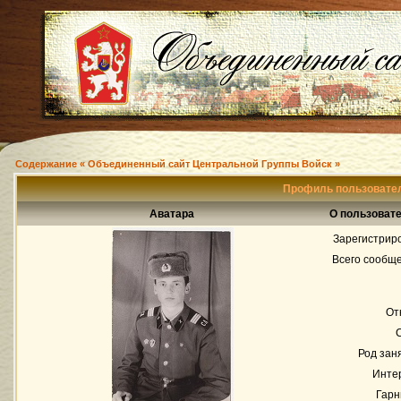
Содержание « Объединенный сайт Центральной Группы Войск »
Профиль пользовател
Аватара
О пользовате
Зарегистрир
Всего сообщ
От
Род зан
Инте
Гарн