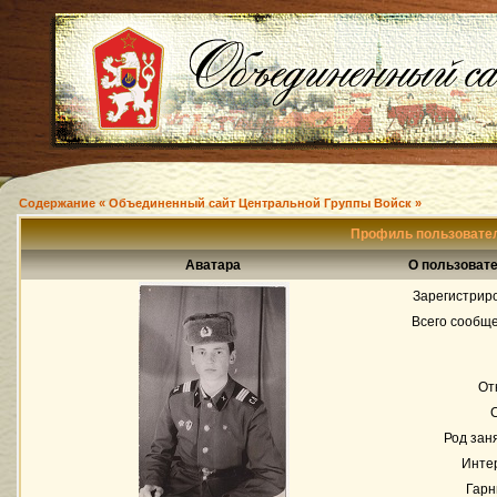
Содержание « Объединенный сайт Центральной Группы Войск »
Профиль пользовател
Аватара
О пользовате
Зарегистрир
Всего сообщ
От
Род зан
Инте
Гарн