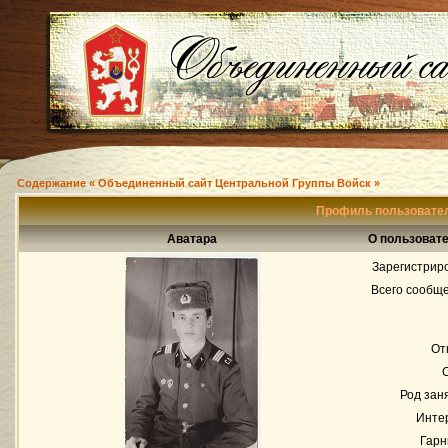
Содержание « Объединенный сайт Центральной Группы Войск »
Профиль пользовател
Аватара
О пользовате
Зарегистрир
Всего сообщ
От
Род зан
Инте
Гарн