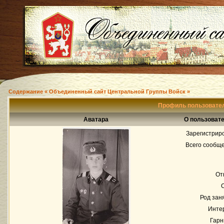
Содержание « Объединенный сайт Центральной Группы Войск »
Профиль пользовател
Аватара
О пользовате
Зарегистрир
Всего сообщ
От
Род зан
Инте
Гарн