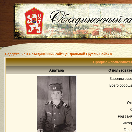
Содержание « Объединенный сайт Центральной Группы Войск »
Профиль пользовател
Аватара
О пользовате
Зарегистрир
Всего сообщ
От
Род зан
Инте
Гарн