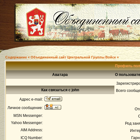
Содержание « Объединенный сайт Центральной Группы Войск »
Профиль пол
Аватара
О пользовате
Зарегистрир
Как связаться с john
Всего сообщ
Адрес e-mail:
Личное сообщение:
От
MSN Messenger:
Yahoo Messenger:
Род зан
AIM Address:
Инте
ICQ Number:
Гарн