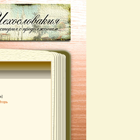
ь]
Игорь