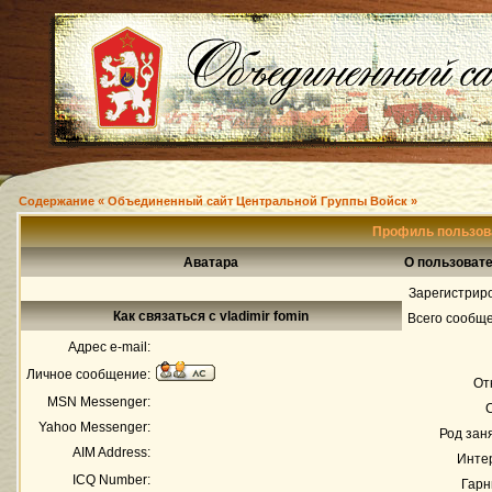
Содержание « Объединенный сайт Центральной Группы Войск »
Профиль пользова
Аватара
О пользовате
Зарегистрир
Как связаться с vladimir fomin
Всего сообщ
Адрес e-mail:
Личное сообщение:
От
MSN Messenger:
Yahoo Messenger:
Род зан
AIM Address:
Инте
ICQ Number:
Гарн