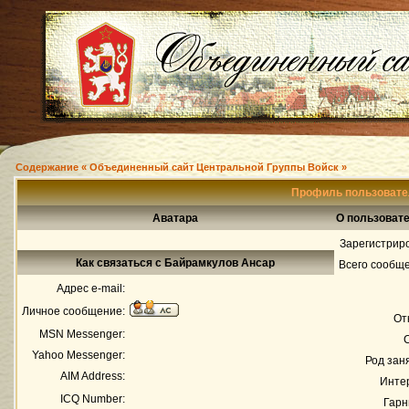
Содержание « Объединенный сайт Центральной Группы Войск »
Профиль пользовате
Аватара
О пользоват
Зарегистрир
Как связаться с Байрамкулов Ансар
Всего сообщ
Адрес e-mail:
Личное сообщение:
От
MSN Messenger:
Yahoo Messenger:
Род зан
AIM Address:
Инте
ICQ Number:
Гарн