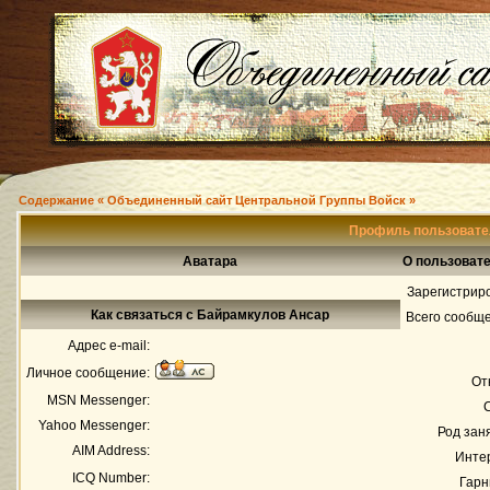
Содержание « Объединенный сайт Центральной Группы Войск »
Профиль пользовате
Аватара
О пользоват
Зарегистрир
Как связаться с Байрамкулов Ансар
Всего сообщ
Адрес e-mail:
Личное сообщение:
От
MSN Messenger:
Yahoo Messenger:
Род зан
AIM Address:
Инте
ICQ Number:
Гарн