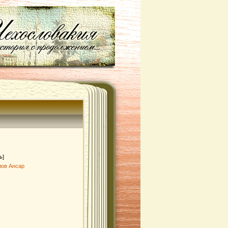
ь]
лов Ансар