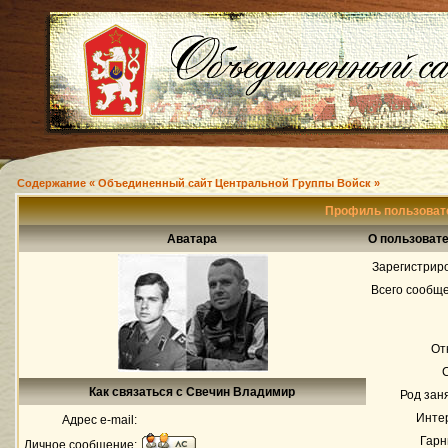
Содержание « Объединенный сайт Центральной Группы Войск »
Профиль пользоват
Аватара
О пользоват
Зарегистрир
Всего сообщ
От
Как связаться с Свечин Владимир
Род зан
Инте
Адрес e-mail:
Гарн
Личное сообщение: