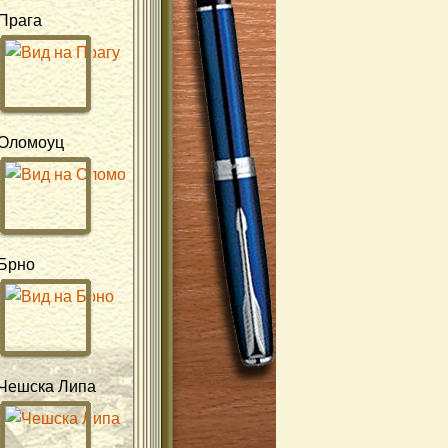
Прага
Оломоуц
Брно
Чешска Липа