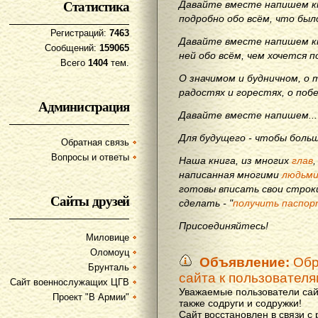
Статистика
Давайте вместе напишем кн
подробно обо всём, что бы
Регистраций:
7463
Давайте вместе напишем кн
Сообщений:
159065
ней обо всём, чем хочется п
Всего
1404
тем.
О значимом и будничном, о 
радостях и горестях, о поб
Администрация
Давайте вместе напишем...
Для будущего - чтобы больш
Обратная связь
Вопросы и ответы
Наша книга, из многих
глав
написанная многими
людьм
готовы вписать свои строки
Сайты друзей
сделать - "
получить паспор
Присоединяйтесь!
Миловице
Оломоуц
Объявление:
Обр
Брунталь
сайта к пользовател
Сайт военнослужащих ЦГВ
Уважаемые пользователи сай
Проект "В Армии"
также содруги и содружки!
Сайт восстановлен в связи с