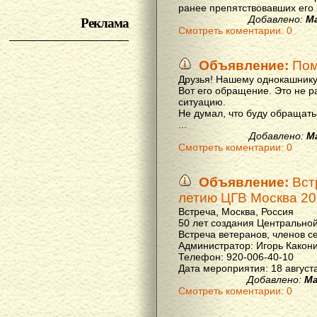
ранее препятствовавших его р
Реклама
Добавлено:
М
Смотреть коментарии: 0
Объявление:
Пом
Друзья! Нашему однокашнику
Вот его обращение. Это не р
ситуацию.
Не думал, что буду обращать
...
Добавлено:
М
Смотреть коментарии: 0
Объявление:
Вст
летию ЦГВ Москва 20
Встреча, Москва, Россия
50 лет создания Центральной
Встреча ветеранов, членов с
Администратор: Игорь Какон
Телефон: 920-006-40-10
Дата мероприятия: 18 августа 
Добавлено:
Ма
Смотреть коментарии: 0