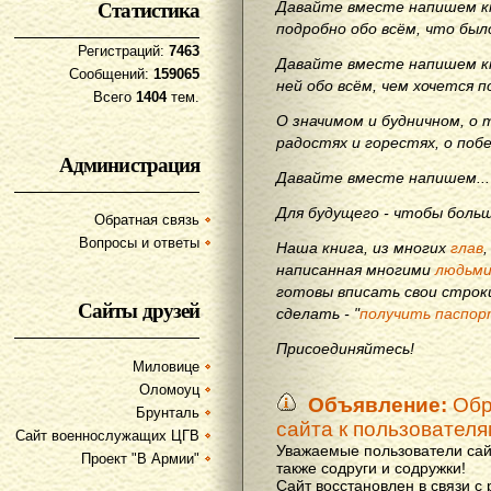
Статистика
Давайте вместе напишем кн
подробно обо всём, что бы
Регистраций:
7463
Давайте вместе напишем кн
Сообщений:
159065
ней обо всём, чем хочется п
Всего
1404
тем.
О значимом и будничном, о 
радостях и горестях, о поб
Администрация
Давайте вместе напишем...
Для будущего - чтобы больш
Обратная связь
Вопросы и ответы
Наша книга, из многих
глав
написанная многими
людьм
готовы вписать свои строки
Сайты друзей
сделать - "
получить паспор
Присоединяйтесь!
Миловице
Оломоуц
Объявление:
Обр
Брунталь
сайта к пользовател
Сайт военнослужащих ЦГВ
Уважаемые пользователи сай
Проект "В Армии"
также содруги и содружки!
Сайт восстановлен в связи с