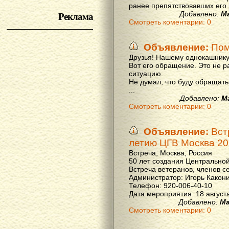
ранее препятствовавших его р
Реклама
Добавлено:
М
Смотреть коментарии: 0
Объявление:
Пом
Друзья! Нашему однокашнику
Вот его обращение. Это не р
ситуацию.
Не думал, что буду обращать
...
Добавлено:
М
Смотреть коментарии: 0
Объявление:
Вст
летию ЦГВ Москва 20
Встреча, Москва, Россия
50 лет создания Центральной
Встреча ветеранов, членов с
Администратор: Игорь Какон
Телефон: 920-006-40-10
Дата мероприятия: 18 августа 
Добавлено:
Ма
Смотреть коментарии: 0