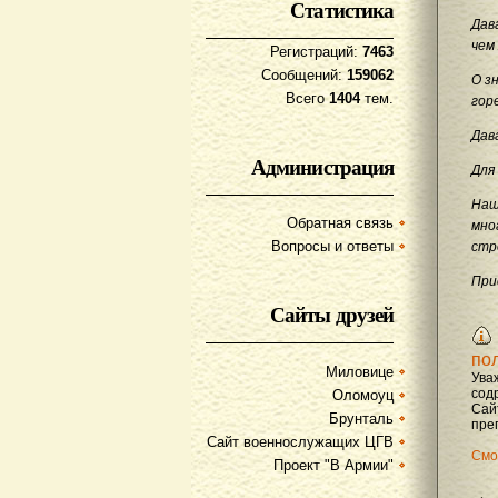
Статистика
Дав
чем
Регистраций:
7463
Сообщений:
159062
О з
Всего
1404
тем.
гор
Дав
Администрация
Для
Наш
Обратная связь
мно
Вопросы и ответы
стр
При
Сайты друзей
по
Миловице
Ува
содр
Оломоуц
Сай
Брунталь
преп
Сайт военнослужащих ЦГВ
Смо
Проект "В Армии"