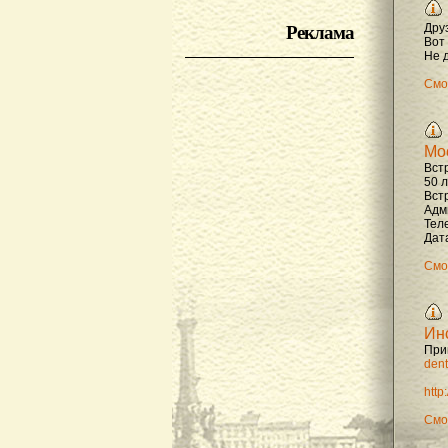
Реклама
Дру
Вот
Не д
Смо
Мо
Вст
50 
Вст
Адм
Тел
Дата
Смо
Ин
При
dent
http
Смо