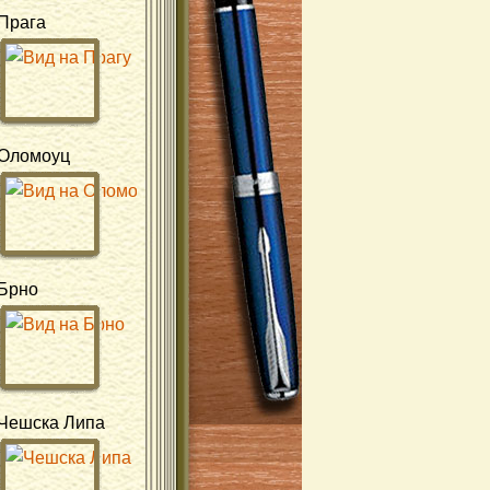
Прага
Оломоуц
Брно
Чешска Липа