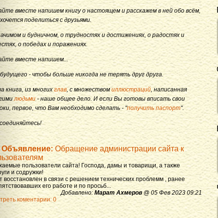
айте вместе напишем книгу о настоящем и расскажем в ней обо всём,
 хочется поделиться с друзьями.
начимом и будничном, о трудностях и достижениях, о радостях и
естях, о победах и поражениях.
айте вместе напишем...
 будущего - чтобы больше никогда не терять друг друга.
а книга, из многих
глав
, с множеством
иллюстраций
, написанная
гими
людьми
- наше общее дело. И если Вы готовы вписать свои
оки, первое, что Вам необходимо сделать - "
получить паспорт
".
соединяйтесь!
Объявление:
Обращение администрации сайта к
льзователям
жаемые пользователи сайта! Господа, дамы и товарищи, а также
уги и содружки!
т восстановлен в связи с решением технических проблемм , ранее
ятствовавших его работе и по просьб...
Добавлено:
Марат Ахмеров
@ 05 Фев 2023 09:21
треть коментарии: 0