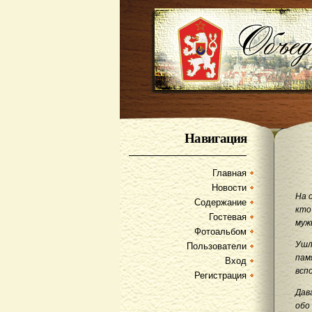
Навигация
Главная
Новости
На 
Содержание
кто
Гостевая
муж
Фотоальбом
Ушл
Пользователи
пам
Вход
всп
Регистрация
Дав
обо