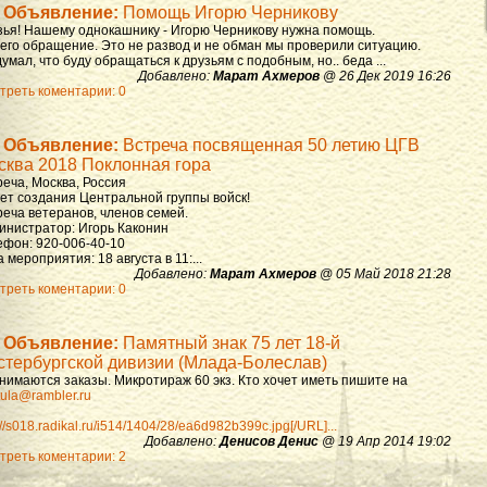
Объявление:
Помощь Игорю Черникову
зья! Нашему однокашнику - Игорю Черникову нужна помощь.
 его обращение. Это не развод и не обман мы проверили ситуацию.
умал, что буду обращаться к друзьям с подобным, но.. беда ...
Добавлено:
Марат Ахмеров
@ 26 Дек 2019 16:26
треть коментарии: 0
Объявление:
Встреча посвященная 50 летию ЦГВ
сква 2018 Поклонная гора
реча, Москва, Россия
лет создания Центральной группы войск!
реча ветеранов, членов семей.
инистратор: Игорь Каконин
ефон: 920-006-40-10
 мероприятия: 18 августа в 11:...
Добавлено:
Марат Ахмеров
@ 05 Май 2018 21:28
треть коментарии: 0
Объявление:
Памятный знак 75 лет 18-й
стербургской дивизии (Млада-Болеслав)
нимаются заказы. Микротираж 60 экз. Кто хочет иметь пишите на
ula@rambler.ru
://s018.radikal.ru/i514/1404/28/ea6d982b399c.jpg[/URL]...
Добавлено:
Денисов Денис
@ 19 Апр 2014 19:02
треть коментарии: 2