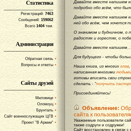
Статистика
Давайте вместе напишем кн
подробно обо всём, что бы
Регистраций:
7463
Давайте вместе напишем кн
Сообщений:
159062
ней обо всём, чем хочется п
Всего
1404
тем.
О значимом и будничном, о 
радостях и горестях, о поб
Администрация
Давайте вместе напишем...
Для будущего - чтобы больш
Обратная связь
Вопросы и ответы
Наша книга, из многих
глав
написанная многими
людьм
готовы вписать свои строки
Сайты друзей
сделать - "
получить паспор
Присоединяйтесь!
Миловице
Оломоуц
Объявление:
Обр
Брунталь
сайта к пользовател
Сайт военнослужащих ЦГВ
Уважаемые пользователи сай
Проект "В Армии"
также содруги и содружки!
Сайт восстановлен в связи с