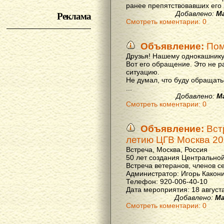
ранее препятствовавших его р
Реклама
Добавлено:
М
Смотреть коментарии: 0
Объявление:
Пом
Друзья! Нашему однокашнику
Вот его обращение. Это не р
ситуацию.
Не думал, что буду обращать
...
Добавлено:
М
Смотреть коментарии: 0
Объявление:
Вст
летию ЦГВ Москва 20
Встреча, Москва, Россия
50 лет создания Центральной
Встреча ветеранов, членов с
Администратор: Игорь Какон
Телефон: 920-006-40-10
Дата мероприятия: 18 августа 
Добавлено:
Ма
Смотреть коментарии: 0