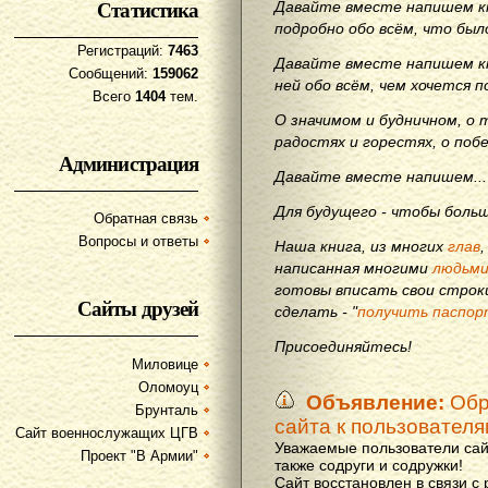
Статистика
Давайте вместе напишем кн
подробно обо всём, что бы
Регистраций:
7463
Давайте вместе напишем кн
Сообщений:
159062
ней обо всём, чем хочется п
Всего
1404
тем.
О значимом и будничном, о 
радостях и горестях, о поб
Администрация
Давайте вместе напишем...
Для будущего - чтобы больш
Обратная связь
Вопросы и ответы
Наша книга, из многих
глав
написанная многими
людьм
готовы вписать свои строки
Сайты друзей
сделать - "
получить паспор
Присоединяйтесь!
Миловице
Оломоуц
Объявление:
Обр
Брунталь
сайта к пользовател
Сайт военнослужащих ЦГВ
Уважаемые пользователи сай
Проект "В Армии"
также содруги и содружки!
Сайт восстановлен в связи с