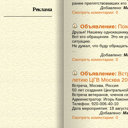
ранее препятствовавших его р
Реклама
Добавлено:
М
Смотреть коментарии: 0
Объявление:
Пом
Друзья! Нашему однокашнику
Вот его обращение. Это не р
ситуацию.
Не думал, что буду обращать
...
Добавлено:
М
Смотреть коментарии: 0
Объявление:
Вст
летию ЦГВ Москва 20
Встреча, Москва, Россия
50 лет создания Центральной
Встреча ветеранов, членов с
Администратор: Игорь Какон
Телефон: 920-006-40-10
Дата мероприятия: 18 августа 
Добавлено:
Ма
Смотреть коментарии: 0