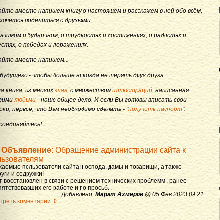
айте вместе напишем книгу о настоящем и расскажем в ней обо всём,
 хочется поделиться с друзьями.
начимом и будничном, о трудностях и достижениях, о радостях и
естях, о победах и поражениях.
айте вместе напишем...
 будущего - чтобы больше никогда не терять друг друга.
а книга, из многих
глав
, с множеством
иллюстраций
, написанная
гими
людьми
- наше общее дело. И если Вы готовы вписать свои
оки, первое, что Вам необходимо сделать - "
получить паспорт
".
соединяйтесь!
Объявление:
Обращение администрации сайта к
льзователям
жаемые пользователи сайта! Господа, дамы и товарищи, а также
уги и содружки!
т восстановлен в связи с решением технических проблемм , ранее
ятствовавших его работе и по просьб...
Добавлено:
Марат Ахмеров
@ 05 Фев 2023 09:21
треть коментарии: 0