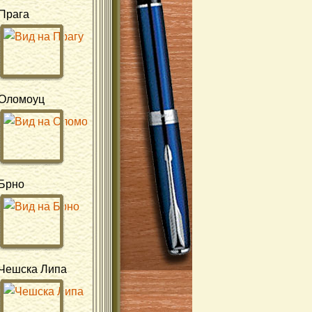
Прага
Оломоуц
Брно
Чешска Липа