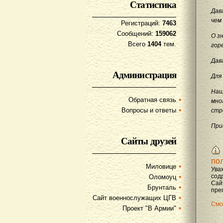
Статистика
Дав
чем
Регистраций:
7463
Сообщений:
159062
О з
Всего
1404
тем.
гор
Дав
Администрация
Для
Наш
Обратная связь
мно
Вопросы и ответы
стр
При
Сайты друзей
по
Миловице
Ува
содр
Оломоуц
Сай
Брунталь
преп
Сайт военнослужащих ЦГВ
Смо
Проект "В Армии"