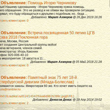
Объявление:
Помощь Игорю Черникову
зья! Нашему однокашнику - Игорю Черникову нужна помощь.
 его обращение. Это не развод и не обман мы проверили ситуацию.
умал, что буду обращаться к друзьям с подобным, но.. беда ...
Добавлено:
Марат Ахмеров
@ 26 Дек 2019 16:26
треть коментарии: 0
Объявление:
Встреча посвященная 50 летию ЦГВ
сква 2018 Поклонная гора
реча, Москва, Россия
лет создания Центральной группы войск!
реча ветеранов, членов семей.
инистратор: Игорь Каконин
ефон: 920-006-40-10
 мероприятия: 18 августа в 11:...
Добавлено:
Марат Ахмеров
@ 05 Май 2018 21:28
треть коментарии: 0
Объявление:
Памятный знак 75 лет 18-й
стербургской дивизии (Млада-Болеслав)
нимаются заказы. Микротираж 60 экз. Кто хочет иметь пишите на
ula@rambler.ru
://s018.radikal.ru/i514/1404/28/ea6d982b399c.jpg[/URL]...
Добавлено:
Денисов Денис
@ 19 Апр 2014 19:02
треть коментарии: 2