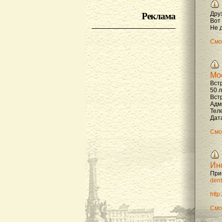
Реклама
Дру
Вот
Не д
Смо
Мо
Вст
50 
Вст
Адм
Тел
Дата
Смо
Ин
При
dent
http
Смо