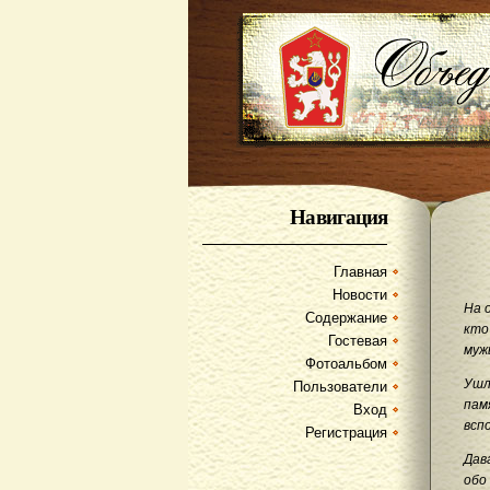
Навигация
Главная
Новости
На 
Содержание
кто
Гостевая
муж
Фотоальбом
Ушл
Пользователи
пам
Вход
всп
Регистрация
Дав
обо