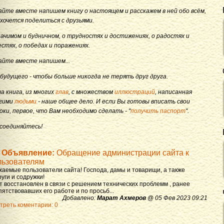
айте вместе напишем книгу о настоящем и расскажем в ней обо всём,
 хочется поделиться с друзьями.
начимом и будничном, о трудностях и достижениях, о радостях и
естях, о победах и поражениях.
айте вместе напишем...
 будущего - чтобы больше никогда не терять друг друга.
а книга, из многих
глав
, с множеством
иллюстраций
, написанная
гими
людьми
- наше общее дело. И если Вы готовы вписать свои
оки, первое, что Вам необходимо сделать - "
получить паспорт
".
соединяйтесь!
Объявление:
Обращение администрации сайта к
льзователям
жаемые пользователи сайта! Господа, дамы и товарищи, а также
уги и содружки!
т восстановлен в связи с решением технических проблемм , ранее
ятствовавших его работе и по просьб...
Добавлено:
Марат Ахмеров
@ 05 Фев 2023 09:21
треть коментарии: 0