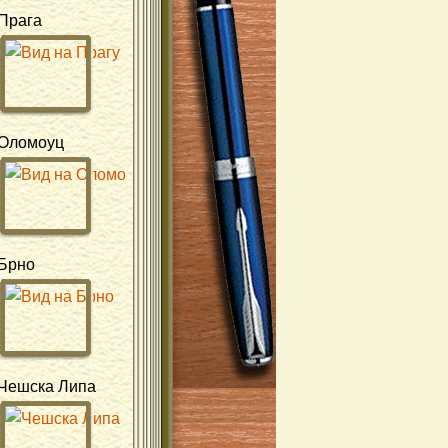
Прага
Оломоуц
Брно
Чешска Липа