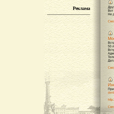
Реклама
Дру
Вот
Не д
Смо
Мо
Вст
50 
Вст
Адм
Тел
Дата
Смо
Ин
При
dent
http
Смо