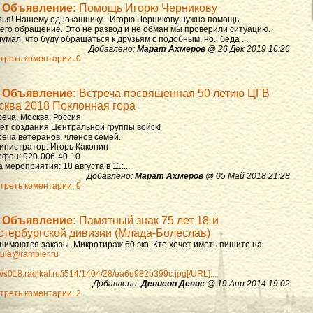
Объявление:
Помощь Игорю Черникову
зья! Нашему однокашнику - Игорю Черникову нужна помощь.
 его обращение. Это не развод и не обман мы проверили ситуацию.
умал, что буду обращаться к друзьям с подобным, но.. беда ...
Добавлено:
Марат Ахмеров
@ 26 Дек 2019 16:26
треть коментарии: 0
Объявление:
Встреча посвященная 50 летию ЦГВ
сква 2018 Поклонная гора
реча, Москва, Россия
лет создания Центральной группы войск!
реча ветеранов, членов семей.
инистратор: Игорь Каконин
ефон: 920-006-40-10
 мероприятия: 18 августа в 11:...
Добавлено:
Марат Ахмеров
@ 05 Май 2018 21:28
треть коментарии: 0
Объявление:
Памятный знак 75 лет 18-й
стербургской дивизии (Млада-Болеслав)
нимаются заказы. Микротираж 60 экз. Кто хочет иметь пишите на
ula@rambler.ru
://s018.radikal.ru/i514/1404/28/ea6d982b399c.jpg[/URL]...
Добавлено:
Денисов Денис
@ 19 Апр 2014 19:02
треть коментарии: 2