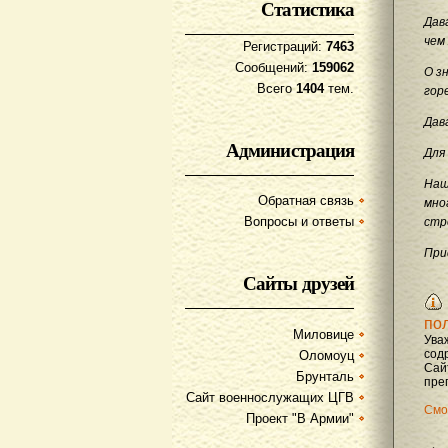
Статистика
Дав
чем
Регистраций:
7463
Сообщений:
159062
О з
Всего
1404
тем.
гор
Дав
Администрация
Для
Наш
Обратная связь
мно
Вопросы и ответы
стр
При
Сайты друзей
по
Миловице
Ува
содр
Оломоуц
Сай
Брунталь
преп
Сайт военнослужащих ЦГВ
Смо
Проект "В Армии"