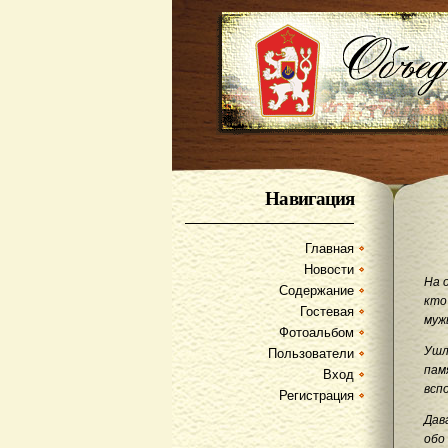
Навигация
Главная
Новости
На 
Содержание
кто
Гостевая
муж
Фотоальбом
Ушл
Пользователи
пам
Вход
всп
Регистрация
Дав
обо