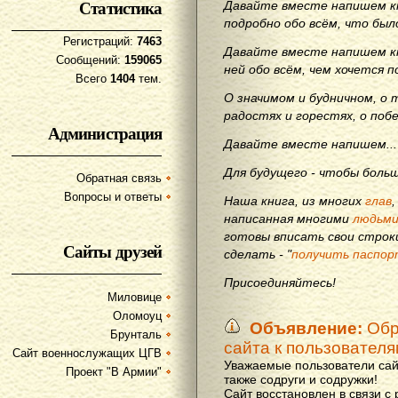
Статистика
Давайте вместе напишем кн
подробно обо всём, что бы
Регистраций:
7463
Давайте вместе напишем кн
Сообщений:
159065
ней обо всём, чем хочется п
Всего
1404
тем.
О значимом и будничном, о 
радостях и горестях, о поб
Администрация
Давайте вместе напишем...
Для будущего - чтобы больш
Обратная связь
Вопросы и ответы
Наша книга, из многих
глав
написанная многими
людьм
готовы вписать свои строки
Сайты друзей
сделать - "
получить паспор
Присоединяйтесь!
Миловице
Оломоуц
Объявление:
Обр
Брунталь
сайта к пользовател
Сайт военнослужащих ЦГВ
Уважаемые пользователи сай
Проект "В Армии"
также содруги и содружки!
Сайт восстановлен в связи с