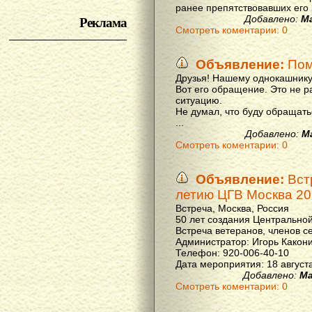
ранее препятствовавших его р
Реклама
Добавлено:
М
Смотреть коментарии: 0
Объявление:
Пом
Друзья! Нашему однокашнику
Вот его обращение. Это не р
ситуацию.
Не думал, что буду обращать
...
Добавлено:
М
Смотреть коментарии: 0
Объявление:
Вст
летию ЦГВ Москва 20
Встреча, Москва, Россия
50 лет создания Центральной
Встреча ветеранов, членов с
Администратор: Игорь Какон
Телефон: 920-006-40-10
Дата мероприятия: 18 августа 
Добавлено:
Ма
Смотреть коментарии: 0