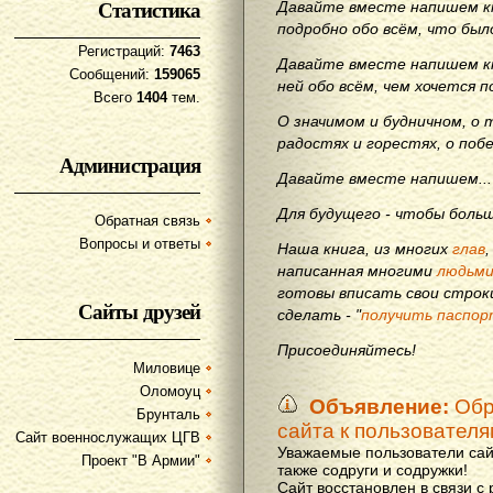
Статистика
Давайте вместе напишем кн
подробно обо всём, что бы
Регистраций:
7463
Давайте вместе напишем кн
Сообщений:
159065
ней обо всём, чем хочется п
Всего
1404
тем.
О значимом и будничном, о 
радостях и горестях, о поб
Администрация
Давайте вместе напишем...
Для будущего - чтобы больш
Обратная связь
Вопросы и ответы
Наша книга, из многих
глав
написанная многими
людьм
готовы вписать свои строки
Сайты друзей
сделать - "
получить паспор
Присоединяйтесь!
Миловице
Оломоуц
Объявление:
Обр
Брунталь
сайта к пользовател
Сайт военнослужащих ЦГВ
Уважаемые пользователи сай
Проект "В Армии"
также содруги и содружки!
Сайт восстановлен в связи с