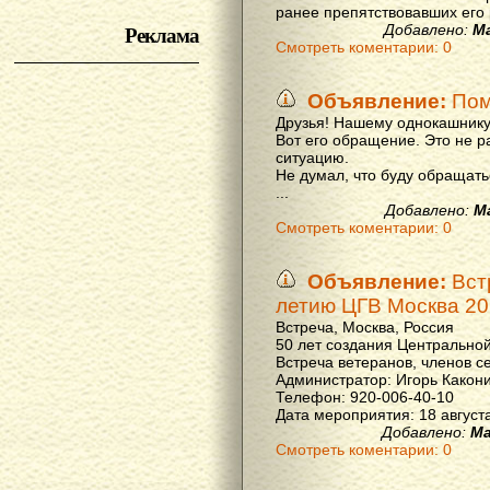
ранее препятствовавших его р
Реклама
Добавлено:
М
Смотреть коментарии: 0
Объявление:
Пом
Друзья! Нашему однокашнику
Вот его обращение. Это не р
ситуацию.
Не думал, что буду обращать
...
Добавлено:
М
Смотреть коментарии: 0
Объявление:
Вст
летию ЦГВ Москва 20
Встреча, Москва, Россия
50 лет создания Центральной
Встреча ветеранов, членов с
Администратор: Игорь Какон
Телефон: 920-006-40-10
Дата мероприятия: 18 августа 
Добавлено:
Ма
Смотреть коментарии: 0